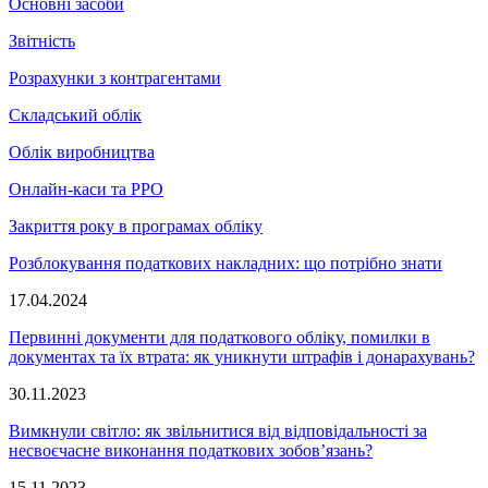
Основні засоби
Звітність
Розрахунки з контрагентами
Складський облік
Облік виробництва
Онлайн-каси та РРО
Закриття року в програмах обліку
Розблокування податкових накладних: що потрібно знати
17.04.2024
Первинні документи для податкового обліку, помилки в
документах та їх втрата: як уникнути штрафів і донарахувань?
30.11.2023
Вимкнули світло: як звільнитися від відповідальності за
несвоєчасне виконання податкових зобов’язань?
15.11.2023