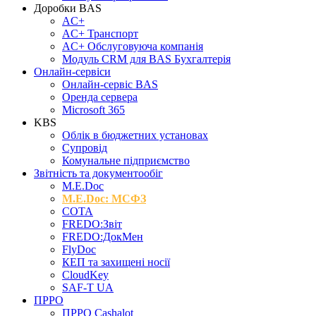
Доробки BAS
AC+
AC+ Транспорт
AC+ Обслуговуюча компанія
Модуль CRM для BAS Бухгалтерія
Онлайн-сервіси
Онлайн-сервіс BAS
Оренда сервера
Microsoft 365
KBS
Облік в бюджетних установах
Супровід
Комунальне підприємство
Звітність та документообіг
M.Е.Doc
M.E.Doc: МСФЗ
СОТА
FREDO:Звіт
FREDO:ДокМен
FlyDoc
КЕП та захищені носії
CloudKey
SAF-T UA
ПРРО
ПРРО Cashalot