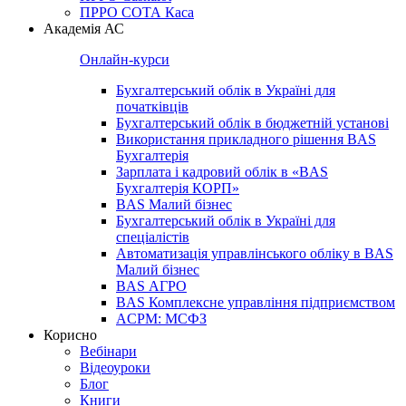
ПРРО СОТА Каса
Академія АС
Онлайн-курси
Бухгалтерський облік в Україні для
початківців
Бухгалтерський облік в бюджетній установі
Використання прикладного рішення BAS
Бухгалтерія
Зарплата і кадровий облік в «BAS
Бухгалтерія КОРП»
BAS Малий бізнес
Бухгалтерський облік в Україні для
спеціалістів
Автоматизація управлінського обліку в BAS
Малий бізнес
BAS АГРО
BAS Комплексне управління підприємством
ACPM: МСФЗ
Корисно
Вебінари
Відеоуроки
Блог
Книги