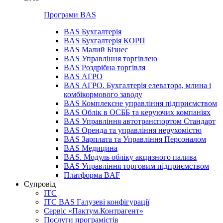
Програми BAS
BAS Бухгалтерія
BAS Бухгалтерія КОРП
BAS Малий Бізнес
BAS Управління торгівлею
BAS Роздрібна торгівля
BAS АГРО
BAS АГРО. Бухгалтерія елеватора, млина і
комбікормового заводу
BAS Комплексне управління підприємством
BAS Облік в ОСББ та керуючих компаніях
BAS Управління автотранспортом Стандарт
BAS Оренда та управління нерухомістю
BAS Зарплата та Управління Персоналом
BAS Медицина
BAS. Модуль обліку акцизного палива
BAS Управління торговим підприємством
Платформа BAF
Супровід
ІТС
ІТС BAS Галузеві конфігурації
Сервіс «Пактум.Контрагент»
Послуги програмістів