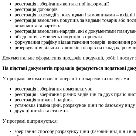
реєстрація і зберігання контактної інформації
реєстрація договорів
реєстрація взаємодії з покупцями і замовниками – вхідні і 
реєстрація замовлень покупців за видами товарів або посл
виконання та вартість
реєстрація замовлень-нарядів, які є документами плануван
об'єднання замовлень покупців в проекти
формування графіку відвантаження товарів, виконання ро
резервування вільних залишків товарів на складах, розмі
Документальне оформлення продажів продукції, робіт і послуг
На підставі документів продажів формуються податкові док
У програмі автоматизовані операції з товарами та послугами:
реєстрація і зберігання номенклатури
реєстрація і зберігання різних видів цін та друк прайс-лис
реєстрація знижок і націнок
установка і зміна ціни, розрахунок ціни по базовому вид
друк цінників та етикеток
У програмі підтримується:
зберігання способу розрахунку ціни (базовий вид цін і ві