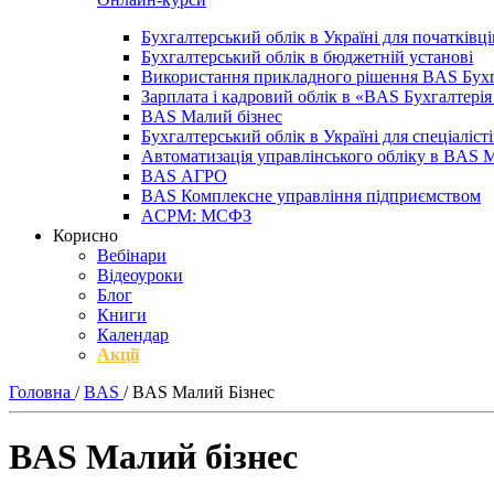
Бухгалтерський облік в Україні для початківці
Бухгалтерський облік в бюджетній установі
Використання прикладного рішення BAS Бухг
Зарплата і кадровий облік в «BAS Бухгалтер
BAS Малий бізнес
Бухгалтерський облік в Україні для спеціаліст
Автоматизація управлінського обліку в BAS 
BAS АГРО
BAS Комплексне управління підприємством
ACPM: МСФЗ
Корисно
Вебінари
Відеоуроки
Блог
Книги
Календар
Акції
Головна
/
BAS
/
BAS Малий Бізнес
BAS Малий бізнес