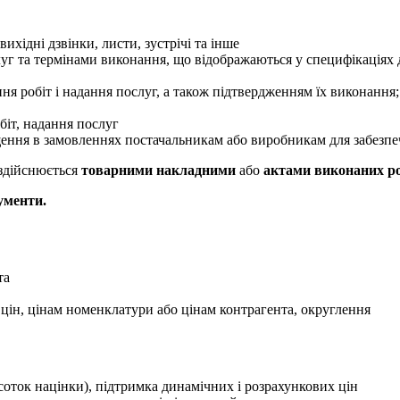
вихідні дзвінки, листи, зустрічі та інше
уг та термінами виконання, що відображаються у специфікаціях до
ня робіт і надання послуг, а також підтвердженням їх виконання
біт, надання послуг
щення в замовленнях постачальникам або виробникам для забезпе
 здійснюється
товарними накладними
або
актами виконаних ро
ументи.
та
у цін, цінам номенклатури або цінам контрагента, округлення
дсоток націнки), підтримка динамічних і розрахункових цін