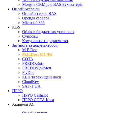
Модуль CRM для BAS Бухгалтерія
Онлайн-сервіси
Онлайн-сервіс BAS
Оренда сервера
Microsoft 365
KBS
Облік в бюджетних установах
Супровід
Комунальне підприємство
Звітність та документообіг
M.Е.Doc
M.E.Doc: МСФЗ
СОТА
FREDO:Звіт
FREDO:ДокМен
FlyDoc
КЕП та захищені носії
CloudKey
SAF-T UA
ПРРО
ПРРО Cashalot
ПРРО СОТА Каса
Академія АС
Онлайн-курси