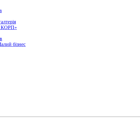
в
алтерія
ія КОРП»
ів
Малий бізнес