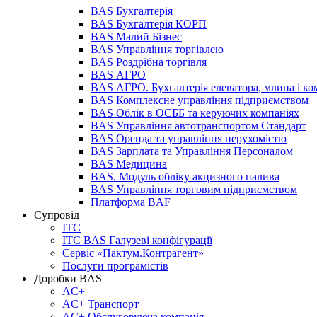
BAS Бухгалтерія
BAS Бухгалтерія КОРП
BAS Малий Бізнес
BAS Управління торгівлею
BAS Роздрібна торгівля
BAS АГРО
BAS АГРО. Бухгалтерія елеватора, млина і ко
BAS Комплексне управління підприємством
BAS Облік в ОСББ та керуючих компаніях
BAS Управління автотранспортом Стандарт
BAS Оренда та управління нерухомістю
BAS Зарплата та Управління Персоналом
BAS Медицина
BAS. Модуль обліку акцизного палива
BAS Управління торговим підприємством
Платформа BAF
Супровід
ІТС
ІТС BAS Галузеві конфігурації
Сервіс «Пактум.Контрагент»
Послуги програмістів
Доробки BAS
AC+
AC+ Транспорт
AC+ Обслуговуюча компанія