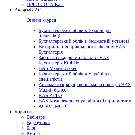
ПРРО СОТА Каса
Академія АС
Онлайн-курси
Бухгалтерський облік в Україні для
початківців
Бухгалтерський облік в бюджетній установі
Використання прикладного рішення BAS
Бухгалтерія
Зарплата і кадровий облік в «BAS
Бухгалтерія КОРП»
BAS Малий бізнес
Бухгалтерський облік в Україні для
спеціалістів
Автоматизація управлінського обліку в BAS
Малий бізнес
BAS АГРО
BAS Комплексне управління підприємством
ACPM: МСФЗ
Корисно
Вебінари
Відеоуроки
Блог
Книги