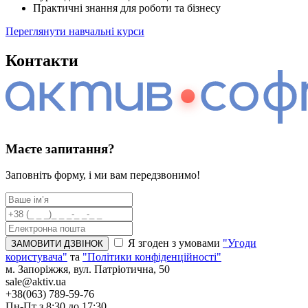
Практичні знання для роботи та бізнесу
Переглянути навчальні курси
Контакти
Маєте запитання?
Заповніть форму, і ми вам передзвонимо!
Я згоден з умовами
"Угоди
користувача"
та
"Політики конфіденційності"
м.
Запоріжжя,
вул.
Патріотична, 50
sale@aktiv.ua
+38(063) 789-59-76
Пн-Пт
з
8:30
до
17:30