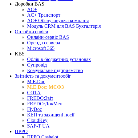
Доробки BAS
AC+
AC+ Транспорт
AC+ Обслуговуюча компанія
Модуль CRM для BAS Бухгалтерія
Онлайн-сервіси
Онлайн-сервіс BAS
Оренда сервера
Microsoft 365
KBS
Облік в бюджетних установах
Супровід
Комунальне підприємство
Звітність та документообіг
M.Е.Doc
M.E.Doc: МСФЗ
СОТА
FREDO:Звіт
FREDO:ДокМен
FlyDoc
КЕП та захищені носії
CloudKey
SAF-T UA
ПРРО
ПРРО Cashalot