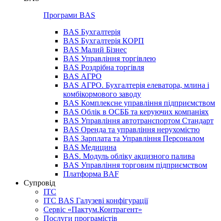
Програми BAS
BAS Бухгалтерія
BAS Бухгалтерія КОРП
BAS Малий Бізнес
BAS Управління торгівлею
BAS Роздрібна торгівля
BAS АГРО
BAS АГРО. Бухгалтерія елеватора, млина і
комбікормового заводу
BAS Комплексне управління підприємством
BAS Облік в ОСББ та керуючих компаніях
BAS Управління автотранспортом Стандарт
BAS Оренда та управління нерухомістю
BAS Зарплата та Управління Персоналом
BAS Медицина
BAS. Модуль обліку акцизного палива
BAS Управління торговим підприємством
Платформа BAF
Супровід
ІТС
ІТС BAS Галузеві конфігурації
Сервіс «Пактум.Контрагент»
Послуги програмістів