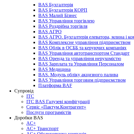
BAS Бухгалтерія
BAS Бухгалтерія КОРП
BAS Малий Бізнес
BAS Управління торгівлею
BAS Роздрібна торгівля
BAS АГРО
BAS АГРО. Бухгалтерія елеватора, млина і ко
BAS Комплексне управління підприємством
BAS Облік в ОСББ та керуючих компаніях
BAS Управління автотранспортом Стандарт
BAS Оренда та управління нерухомістю
BAS Зарплата та Управління Персоналом
BAS Медицина
BAS. Модуль обліку акцизного палива
BAS Управління торговим підприємством
Платформа BAF
Супровід
ІТС
ІТС BAS Галузеві конфігурації
Сервіс «Пактум.Контрагент»
Послуги програмістів
Доробки BAS
AC+
AC+ Транспорт
AC+ Обслуговуюча компанія