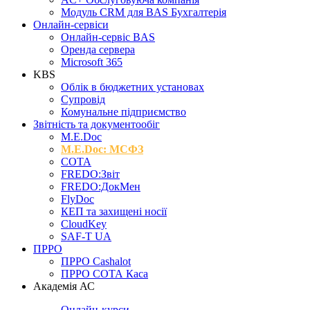
Модуль CRM для BAS Бухгалтерія
Онлайн-сервіси
Онлайн-сервіс BAS
Оренда сервера
Microsoft 365
KBS
Облік в бюджетних установах
Супровід
Комунальне підприємство
Звітність та документообіг
M.Е.Doc
M.E.Doc: МСФЗ
СОТА
FREDO:Звіт
FREDO:ДокМен
FlyDoc
КЕП та захищені носії
CloudKey
SAF-T UA
ПРРО
ПРРО Cashalot
ПРРО СОТА Каса
Академія АС
Онлайн-курси