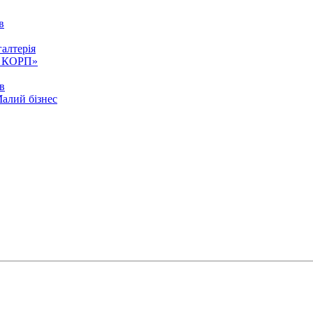
в
алтерія
ія КОРП»
ів
Малий бізнес