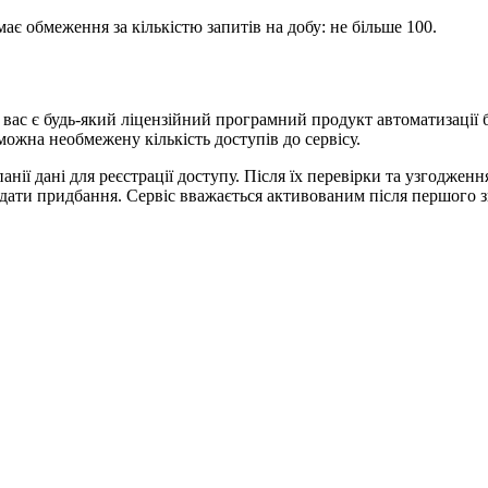
ає обмеження за кількістю запитів на добу: не більше 100.
ас є будь-який ліцензійний програмний продукт автоматизації б
жна необмежену кількість доступів до сервісу.
ії дані для реєстрації доступу. Після їх перевірки та узгодженн
з дати придбання. Сервіс вважається активованим після першого 