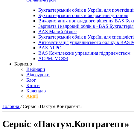
Бухгалтерський облік в Україні для початківці
Бухгалтерський облік в бюджетній установі
Використання прикладного рішення BAS Бухг
Зарплата і кадровий облік в «BAS Бухгалтер
BAS Малий бізнес
Бухгалтерський облік в Україні для спеціаліст
Автоматизація управлінського обліку в BAS 
BAS АГРО
BAS Комплексне управління підприємством
ACPM: МСФЗ
Корисно
Вебінари
Відеоуроки
Блог
Книги
Календар
Акції
Головна
/
Сервіс «Пактум.Контрагент»
Сервіс «Пактум.Контрагент»