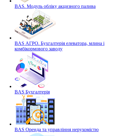
BAS. Модуль обліку акцизного палива
BAS АГРО. Бухгалтерія елеватора, млина і
комбікормового заводу
BAS Бухгалтерія
BAS Оренда та управління нерухомістю