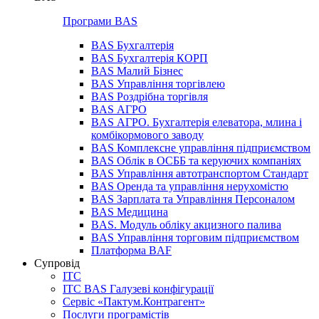
Програми BAS
BAS Бухгалтерія
BAS Бухгалтерія КОРП
BAS Малий Бізнес
BAS Управління торгівлею
BAS Роздрібна торгівля
BAS АГРО
BAS АГРО. Бухгалтерія елеватора, млина і
комбікормового заводу
BAS Комплексне управління підприємством
BAS Облік в ОСББ та керуючих компаніях
BAS Управління автотранспортом Стандарт
BAS Оренда та управління нерухомістю
BAS Зарплата та Управління Персоналом
BAS Медицина
BAS. Модуль обліку акцизного палива
BAS Управління торговим підприємством
Платформа BAF
Супровід
ІТС
ІТС BAS Галузеві конфігурації
Сервіс «Пактум.Контрагент»
Послуги програмістів