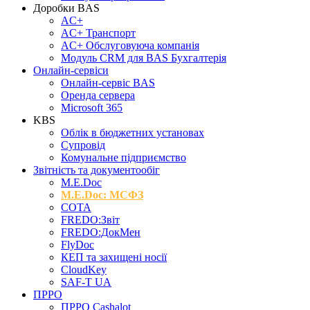
Доробки BAS
AC+
AC+ Транспорт
AC+ Обслуговуюча компанія
Модуль CRM для BAS Бухгалтерія
Онлайн-сервіси
Онлайн-сервіс BAS
Оренда сервера
Microsoft 365
KBS
Облік в бюджетних установах
Супровід
Комунальне підприємство
Звітність та документообіг
M.Е.Doc
M.E.Doc: МСФЗ
СОТА
FREDO:Звіт
FREDO:ДокМен
FlyDoc
КЕП та захищені носії
CloudKey
SAF-T UA
ПРРО
ПРРО Cashalot