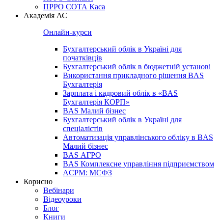
ПРРО СОТА Каса
Академія АС
Онлайн-курси
Бухгалтерський облік в Україні для
початківців
Бухгалтерський облік в бюджетній установі
Використання прикладного рішення BAS
Бухгалтерія
Зарплата і кадровий облік в «BAS
Бухгалтерія КОРП»
BAS Малий бізнес
Бухгалтерський облік в Україні для
спеціалістів
Автоматизація управлінського обліку в BAS
Малий бізнес
BAS АГРО
BAS Комплексне управління підприємством
ACPM: МСФЗ
Корисно
Вебінари
Відеоуроки
Блог
Книги