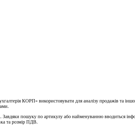
алтерія КОРП» використовувати для аналізу продажів та іншої уп
мами.
el. Завдяки пошуку по артикулу або найменуванню вводиться інфо
вка та розмір ПДВ.