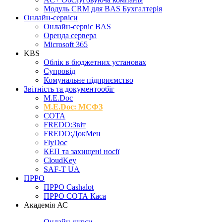
Модуль CRM для BAS Бухгалтерія
Онлайн-сервіси
Онлайн-сервіс BAS
Оренда сервера
Microsoft 365
KBS
Облік в бюджетних установах
Супровід
Комунальне підприємство
Звітність та документообіг
M.Е.Doc
M.E.Doc: МСФЗ
СОТА
FREDO:Звіт
FREDO:ДокМен
FlyDoc
КЕП та захищені носії
CloudKey
SAF-T UA
ПРРО
ПРРО Cashalot
ПРРО СОТА Каса
Академія АС
Онлайн-курси