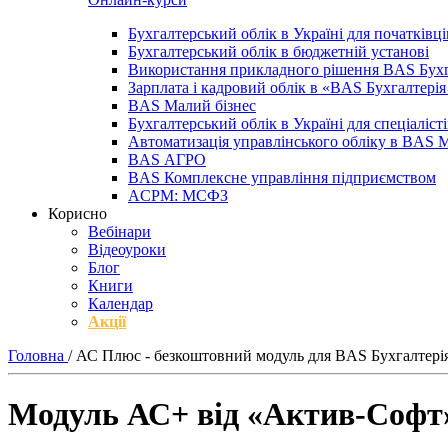
Бухгалтерський облік в Україні для початківці
Бухгалтерський облік в бюджетній установі
Використання прикладного рішення BAS Бухг
Зарплата і кадровий облік в «BAS Бухгалтер
BAS Малий бізнес
Бухгалтерський облік в Україні для спеціаліст
Автоматизація управлінського обліку в BAS 
BAS АГРО
BAS Комплексне управління підприємством
ACPM: МСФЗ
Корисно
Вебінари
Відеоуроки
Блог
Книги
Календар
Акції
Головна
/
АС Плюс - безкоштовний модуль для BAS Бухгалтері
Модуль АС+ від «Актив-Софт