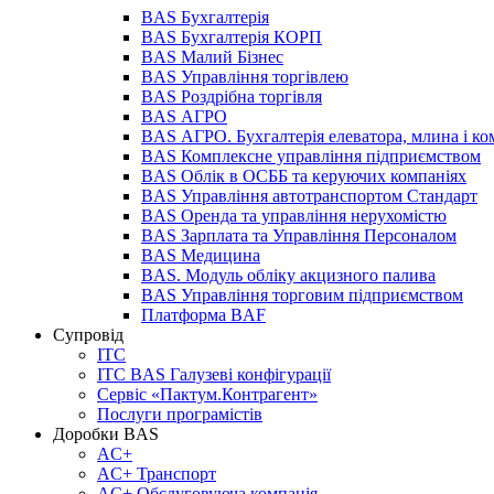
BAS Бухгалтерія
BAS Бухгалтерія КОРП
BAS Малий Бізнес
BAS Управління торгівлею
BAS Роздрібна торгівля
BAS АГРО
BAS АГРО. Бухгалтерія елеватора, млина і ко
BAS Комплексне управління підприємством
BAS Облік в ОСББ та керуючих компаніях
BAS Управління автотранспортом Стандарт
BAS Оренда та управління нерухомістю
BAS Зарплата та Управління Персоналом
BAS Медицина
BAS. Модуль обліку акцизного палива
BAS Управління торговим підприємством
Платформа BAF
Супровід
ІТС
ІТС BAS Галузеві конфігурації
Сервіс «Пактум.Контрагент»
Послуги програмістів
Доробки BAS
AC+
AC+ Транспорт
AC+ Обслуговуюча компанія