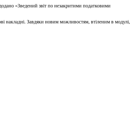
 додано «Зведений звіт по незакритими податковими
кові накладні. Завдяки новим можливостям, втіленим в модулі,