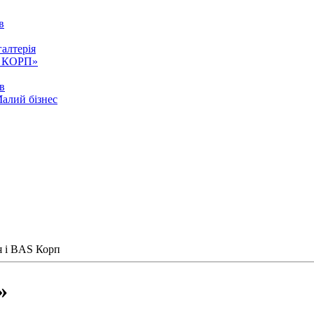
в
алтерія
ія КОРП»
ів
Малий бізнес
я і BAS Корп
»