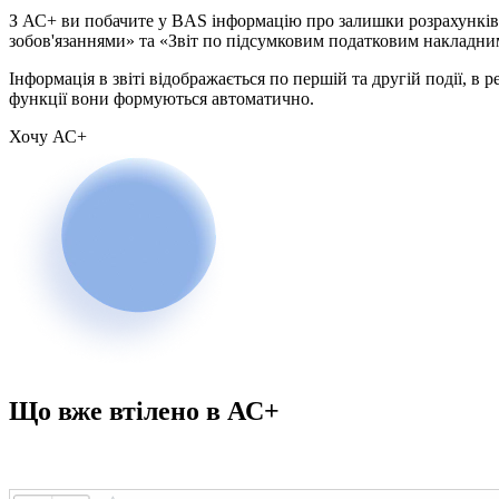
З АС+ ви побачите у BAS інформацію про залишки розрахунків
зобов'язаннями» та «Звіт по підсумковим податковим накладни
Інформація в звіті відображається по першій та другій події, в
функції вони формуються автоматично.
Хочу АС+
Що вже втілено в АС+