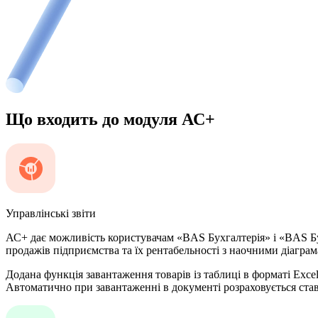
Що входить до модуля АС+
Управлінські звіти
АС+ дає можливість користувачам «BAS Бухгалтерія» і «BAS Бухг
продажів підприємства та їх рентабельності з наочними діагра
Додана функція завантаження товарів із таблиці в форматі Exc
Автоматично при завантаженні в документі розраховується ста