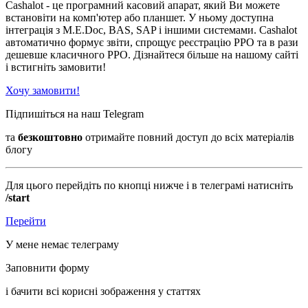
Cashalot - це програмний касовий апарат, який Ви можете
встановіти на комп'ютер або планшет. У ньому доступна
інтеграція з М.E.Doc, BAS, SAP і іншими системами. Cashalot
автоматично формує звіти, спрощує реєстрацію РРО та в рази
дешевше класичного РРО. Дізнайтеся більше на нашому сайті
і встигніть замовити!
Хочу замовити!
Підпишіться на наш Telegram
та
безкоштовно
отримайте повний доступ до всіх матеріалів
блогу
Для цього перейдіть по кнопці нижче і в телеграмі натисніть
/start
Перейти
У мене немає телеграму
Заповнити форму
і бачити всі корисні зображення у статтях