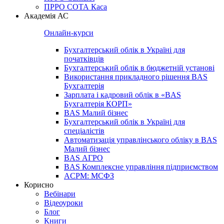
ПРРО СОТА Каса
Академія АС
Онлайн-курси
Бухгалтерський облік в Україні для
початківців
Бухгалтерський облік в бюджетній установі
Використання прикладного рішення BAS
Бухгалтерія
Зарплата і кадровий облік в «BAS
Бухгалтерія КОРП»
BAS Малий бізнес
Бухгалтерський облік в Україні для
спеціалістів
Автоматизація управлінського обліку в BAS
Малий бізнес
BAS АГРО
BAS Комплексне управління підприємством
ACPM: МСФЗ
Корисно
Вебінари
Відеоуроки
Блог
Книги