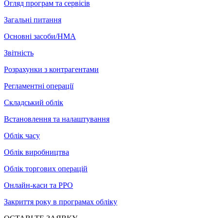
Огляд програм та сервісів
Загальні питання
Основні засоби/НМА
Звітність
Розрахунки з контрагентами
Регламентні операції
Складський облік
Встановлення та налаштування
Облік часу
Облік виробництва
Облік торгових операцій
Онлайн-каси та РРО
Закриття року в програмах обліку