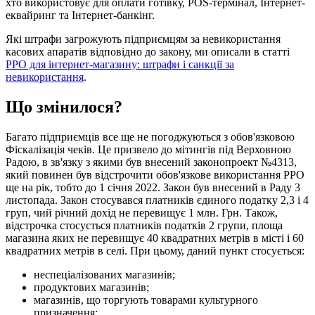
хто використовує для оплати готівку, POS-термінал, Інтернет-
еквайринг та Інтернет-банкінг.
Які штрафи загрожують підприємцям за невикористання
касових апаратів відповідно до закону, ми описали в статті
РРО для інтернет-магазину: штрафи і санкції за
невикористання
.
Що змінилося?
Багато підприємців все ще не погоджуються з обов'язковою
Фіскалізація чеків. Це призвело до мітингів під Верховною
Радою, в зв'язку з якими був внесений законопроект №4313,
який повинен був відстрочити обов'язкове використання РРО
ще на рік, тобто до 1 січня 2022. Закон був внесений в Раду 3
листопада. Закон стосувався платників єдиного податку 2,3 і 4
груп, чий річний дохід не перевищує 1 млн. Грн. Також,
відстрочка стосується платників податків 2 групи, площа
магазина яких не перевищує 40 квадратних метрів в місті і 60
квадратних метрів в селі. При цьому, даний пункт стосується:
неспеціалізованих магазинів;
продуктових магазинів;
магазинів, що торгують товарами культурного
призначення;