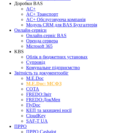
Доробки BAS
AC+
AC+ Транспорт
AC+ Обслуговуюча компанія
Модуль CRM для BAS Бухгалтерія
Онлайн-сервіси
Онлайн-сервіс BAS
Оренда сервера
Microsoft 365
KBS
Облік в бюджетних установах
Супровід
Комунальне підприємство
Звітність та документообіг
M.Е.Doc
M.E.Doc: МСФЗ
СОТА
FREDO:Звіт
FREDO:ДокМен
FlyDoc
КЕП та захищені носії
CloudKey
SAF-T UA
ПРРО
ПРРО Cashalot