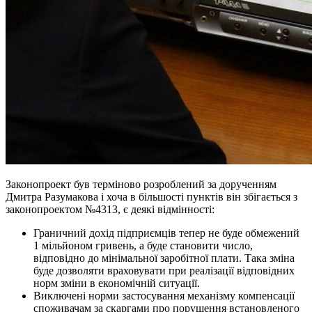
Законопроект був терміново розроблений за дорученням
Дмитра Разумакова і хоча в більшості пунктів він збігається з
законопроектом №4313, є деякі відмінності:
Граничний дохід підприємців тепер не буде обмежений
1 мільйоном гривень, а буде становити число,
відповідно до мінімальної заробітної плати. Така зміна
буде дозволяти враховувати при реалізації відповідних
норм зміни в економічній ситуації.
Виключені норми застосування механізму компенсації
споживачам за скаргами про порушення встановленого