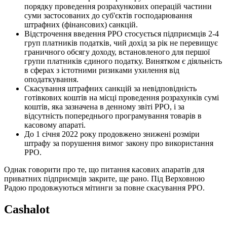
порядку проведення розрахункових операцій частини
суми застосованих до суб'єктів господарювання
штрафних (фінансових) санкцій.
Відстрочення введення РРО стосується підприємців 2-4
груп платників податків, чий дохід за рік не перевищує
граничного обсягу доходу, встановленого для першої
групи платників єдиного податку. Винятком є діяльність
в сферах з істотними ризиками ухилення від
оподаткування.
Скасування штрафних санкцій за невідповідність
готівкових коштів на місці проведення розрахунків сумі
коштів, яка зазначена в денному звіті РРО, і за
відсутність попереднього програмування товарів в
касовому апараті.
До 1 січня 2022 року продовжено знижені розміри
штрафу за порушення вимог закону про використання
РРО.
Однак говорити про те, що питання касових апаратів для
приватних підприємців закрите, ще рано. Під Верховною
Радою продовжуються мітинги за повне скасування РРО.
Cashalot