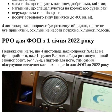
магазинів, що торгують насінням, добривами, квітами;
магазинів, що спеціалізуються на кормах або сувенірах;
перукарень та салонів краси;
послуг готельного типу (виняток до 400 кв. м).
4 листопада законопроект був розглянутий радою, проте не
був прийнятий, оскільки не набрав потрібної кількості голосів.
РРО для ФОП з 1 січня 2022 року
Незважаючи на те, що 4 листопада законопроект №4313 не
було прийнято, вже 1 грудня Верховна Рада розглянула інший
законопроект, №4439-д, і підтримала його, тим самим
відсунувши введення касових апаратів для ФОП до 2022 року.