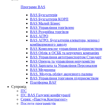
Програми BAS
BAS Бухгалтерія
BAS Бухгалтерія КОРП
BAS Малий Бізнес
BAS Управління торгівлею
BAS Роздрібна торгівля
BAS АГРО
BAS АГРО. Бухгалтерія елеватора, млина і
комбікормового заводу
BAS Комплексне управління підприємством
BAS Облік в ОСББ та керуючих компаніях
BAS Управління автотранспортом Стандарт
BAS Оренда та управління нерухомістю
BAS Зарплата та Управління Персоналом
BAS Медицина
BAS. Модуль обліку акцизного палива
BAS Управління торговим підприємством
Платформа BAF
Супровід
ІТС
ІТС BAS Галузеві конфігурації
Сервіс «Пактум.Контрагент»
Послуги програмістів