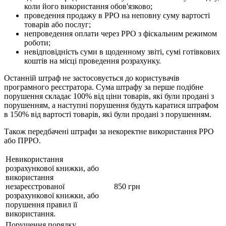
коли його використання обов'язково;
проведення продажу в РРО на неповну суму вартості
товарів або послуг;
непроведення оплати через РРО з фіскальним режимом
роботи;
невідповідність суми в щоденному звіті, сумі готівкових
коштів на місці проведення розрахунку.
Останній штраф не застосовується до користувачів
програмного реєстратора. Сума штрафу за перше подібне
порушення складає 100% від ціни товарів, які були продані з
порушенням, а наступні порушення будуть каратися штрафом
в 150% від вартості товарів, які були продані з порушенням.
Також передбачені штрафи за некоректне використання РРО
або ПРРО.
Невикористання
розрахункової книжки, або
використання
незареєстрованої
850 грн
розрахункової книжки, або
порушення правил її
використання.
Порушення порядку