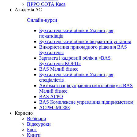
ПРРО СОТА Каса
Академія АС
Онлайн-курси
Бухгалтерський облік в Україні для
початківців
Бухгалтерський облік в бюджетній установі
Використання прикладного рішення BAS
Бухгалтерія
Зарплата і кадровий облік в «BAS
Бухгалтерія КОРП»
BAS Малий бізнес
Бухгалтерський облік в Україні для
спеціалістів
Автоматизація управлінського обліку в BAS
Малий бізнес
BAS АГРО
BAS Комплексне управління підприємством
ACPM: МСФЗ
Корисно
Вебінари
Відеоуроки
Блог
Книги