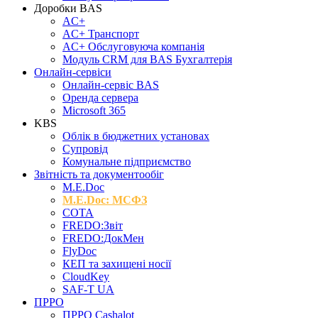
Доробки BAS
AC+
AC+ Транспорт
AC+ Обслуговуюча компанія
Модуль CRM для BAS Бухгалтерія
Онлайн-сервіси
Онлайн-сервіс BAS
Оренда сервера
Microsoft 365
KBS
Облік в бюджетних установах
Супровід
Комунальне підприємство
Звітність та документообіг
M.Е.Doc
M.E.Doc: МСФЗ
СОТА
FREDO:Звіт
FREDO:ДокМен
FlyDoc
КЕП та захищені носії
CloudKey
SAF-T UA
ПРРО
ПРРО Cashalot