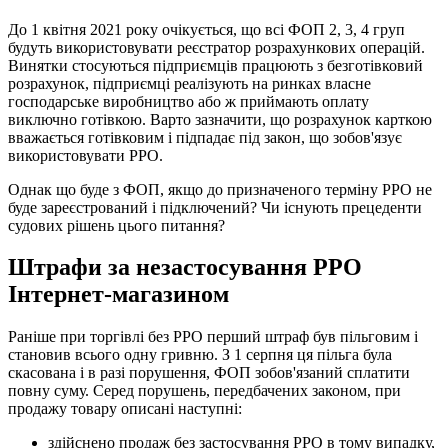
До 1 квітня 2021 року очікується, що всі ФОП 2, 3, 4 груп
будуть використовувати реєстратор розрахункових операцій.
Винятки стосуються підприємців працюють з безготівковий
розрахунок, підприємці реалізують на ринках власне
господарське виробництво або ж приймають оплату
виключно готівкою. Варто зазначити, що розрахунок карткою
вважається готівковим і підпадає під закон, що зобов'язує
використовувати РРО.
Однак що буде з ФОП, якщо до призначеного терміну РРО не
буде зареєстрований і підключений? Чи існують прецеденти
судових рішень цього питання?
Штрафи за незастосування РРО
Інтернет-магазином
Раніше при торгівлі без РРО перший штраф був пільговим і
становив всього одну гривню. З 1 серпня ця пільга була
скасована і в разі порушення, ФОП зобов'язаний сплатити
повну суму. Серед порушень, передбачених законом, при
продажу товару описані наступні:
здійснено продаж без застосування РРО в тому випадку,