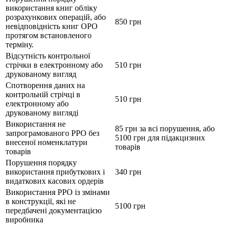
використання книг обліку
розрахункових операцій, або
850 грн
невідповідність книг ОРО
протягом встановленого
терміну.
Відсутність контрольної
стрічки в електронному або
510 грн
друкованому вигляд
Спотворення даних на
контрольній стрічці в
510 грн
електронному або
друкованому вигляді
Використання не
85 грн за всі порушення, або
запрограмованого РРО без
5100 грн для підакцизних
внесеної номенклатури
товарів
товарів
Порушення порядку
використання прибуткових і
340 грн
видаткових касових ордерів
Використання РРО із змінами
в конструкції, які не
5100 грн
передбачені документацією
виробника