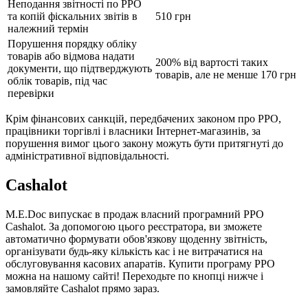
Неподання звітності по РРО
та копій фіскальних звітів в
510 грн
належний термін
Порушення порядку обліку
товарів або відмова надати
200% від вартості таких
документи, що підтверджують
товарів, але не менше 170 грн
облік товарів, під час
перевірки
Крім фінансових санкцій, передбачених законом про РРО,
працівники торгівлі і власники Інтернет-магазинів, за
порушення вимог цього закону можуть бути притягнуті до
адміністративної відповідальності.
Cashalot
M.E.Doc випускає в продаж власний програмний РРО
Cashalot. За допомогою цього реєстратора, ви зможете
автоматично формувати обов'язкову щоденну звітність,
організувати будь-яку кількість кас і не витрачатися на
обслуговування касових апаратів. Купити програму РРО
можна на нашому сайті! Переходьте по кнопці нижче і
замовляйте Cashalot прямо зараз.