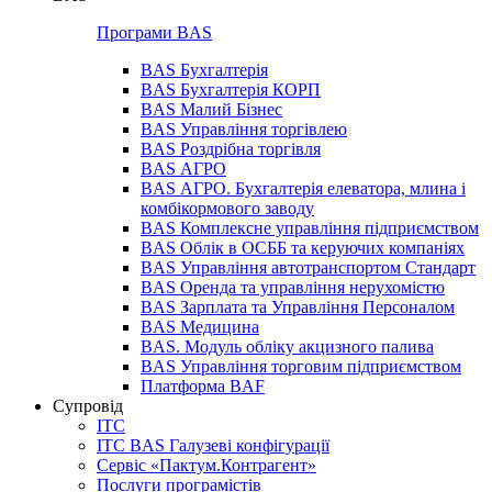
Програми BAS
BAS Бухгалтерія
BAS Бухгалтерія КОРП
BAS Малий Бізнес
BAS Управління торгівлею
BAS Роздрібна торгівля
BAS АГРО
BAS АГРО. Бухгалтерія елеватора, млина і
комбікормового заводу
BAS Комплексне управління підприємством
BAS Облік в ОСББ та керуючих компаніях
BAS Управління автотранспортом Стандарт
BAS Оренда та управління нерухомістю
BAS Зарплата та Управління Персоналом
BAS Медицина
BAS. Модуль обліку акцизного палива
BAS Управління торговим підприємством
Платформа BAF
Супровід
ІТС
ІТС BAS Галузеві конфігурації
Сервіс «Пактум.Контрагент»
Послуги програмістів