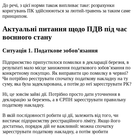
До речі, з цієї норми також випливає таке: розрахунки
коригувань ПК здійснюються за лютий-травень за таким саме
принципом.
Актуальні питання щодо ПДВ під час
воєнного стану
Ситуація 1. Податкове зобов’язання
Підприємство припустилося помилки в декларації березня, в
результаті мало місце заниження податкового зобов’язання по
конкретному покупцю. Як виправити цю помилку в червні?
Чи потрібно реєструвати спочатку податкову накладну на ту
суму, яка була задекларована, а потім до неї зареєструвати РК?
Ні, це зовсім зайві дії. Потрібно просто дати уточнення в
декларацію за березень, а в ЄРПН зареєструвати правильну
податкову накладну.
В якій послідовності робити ці дії, залежить від того, чи
вистачає підприємству реєстраційного ліміту. Якщо його
достатньо, порядок дій не важливий: можна спочатку
зареєструвати податкову накладну, а потім зробити