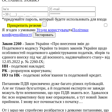
ОСТАВЬТЕ ЗАЯВКУ
*придумайте пароль, который будете использовать для входа
Прикрепить резюме
Я згоден з умовами
Угоди користувача
та
Політики
конфіденційності
Закон 2260
- Закон України «Про внесення змін до
Податкового кодексу України та інших законів України щодо
особливостей податкового адміністрування податків, зборів та
єдиного внеску під час дії воєнного, надзвичайного стану» від
12.05.2022 р. № 2260-IX;
НН
- податкові накладні;
РК
- розрахунок коригувань;
НО та НК
- податкові зобов’язання та податковий кредит.
Питанням ПДВ присвячено дуже багато різних публікацій.
Але не тільки бухгалтери, а й податкові експерти не завжди
можуть бути впевненими, що про ПДВ знають все. Здавалося
би: всю нормативну базу вже опрацювали, а тут новий Закон
прийняли. І знову все починається з початку…
От і зараз ми спробуємо розібратися з деякими питаннями, що