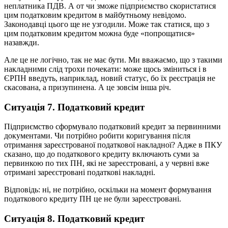
неплатника ПДВ. А от чи зможе підприємство скористатися
цим податковим кредитом в майбутньому невідомо.
Законодавці цього ще не узгодили. Може так статися, що з
цим податковим кредитом можна буде «попрощатися»
назавжди.
Але це не логічно, так не має бути. Ми вважаємо, що з такими
накладними слід трохи почекати: може щось зміниться і в
ЄРПН введуть, наприклад, новий статус, бо їх реєстрація не
скасована, а призупинена. А це зовсім інша річ.
Ситуація 7. Податковий кредит
Підприємство сформувало податковий кредит за первинними
документами. Чи потрібно робити коригування після
отримання зареєстрованої податкової накладної? Адже в ПКУ
сказано, що до податкового кредиту включають суми за
первинкою по тих ПН, які не зареєстровані, а у червні вже
отримані зареєстровані податкові накладні.
Відповідь: ні, не потрібно, оскільки на момент формування
податкового кредиту ПН це не були зареєстровані.
Ситуація 8. Податковий кредит