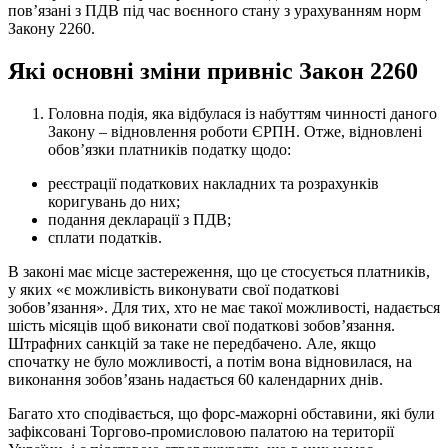
пов’язані з ПДВ під час воєнного стану з урахуванням норм
Закону 2260.
Які основні зміни привніс Закон 2260
Головна подія, яка відбулася із набуттям чинності даного
Закону – відновлення роботи ЄРПН. Отже, відновлені
обов’язки платників податку щодо:
реєстрації податкових накладних та розрахунків
коригувань до них;
подання декларації з ПДВ;
сплати податків.
В законі має місце застереження, що це стосується платників,
у яких «є можливість виконувати свої податкові
зобов’язання». Для тих, хто не має такої можливості, надається
шість місяців щоб виконати свої податкові зобов’язання.
Штрафних санкцій за таке не передбачено. Але, якщо
спочатку не було можливості, а потім вона відновилася, на
виконання зобов’язань надається 60 календарних днів.
Багато хто сподівається, що форс-мажорні обставини, які були
зафіксовані Торгово-промисловою палатою на території