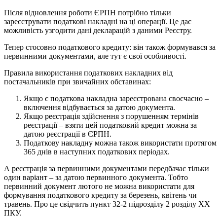
Після відновлення роботи ЄРПН потрібно тільки
зареєструвати податкові накладні на ці операції. Це дає
можливість узгодити дані декларацій з даними Реєстру.
Тепер стосовно податкового кредиту: він також формувався за
первинними документами, але тут є свої особливості.
Правила використання податкових накладних від
постачальників при звичайних обставинах:
Якщо є податкова накладна зареєстрована своєчасно –
включення відбувається за датою документа.
Якщо реєстрація здійснення з порушенням термінів
реєстрації – взяти цей податковий кредит можна за
датою реєстрації в ЄРПН.
Податкову накладну можна також використати протягом
365 днів в наступних податкових періодах.
А реєстрація за первинними документами передбачає тільки
один варіант – за датою первинного документа. Тобто
первинний документ лютого не можна використати для
формування податкового кредиту за березень, квітень чи
травень. Про це свідчить пункт 32-2 підрозділу 2 розділу ХХ
ПКУ.