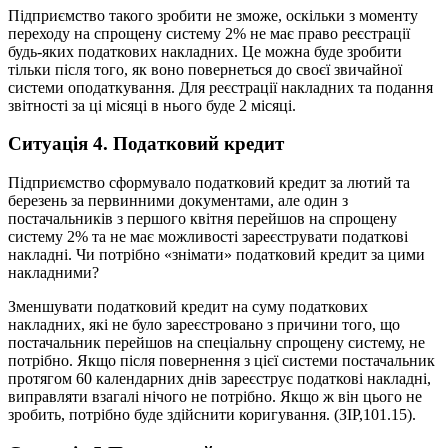
Підприємство такого зробити не зможе, оскільки з моменту
переходу на спрощену систему 2% не має право реєстрації
будь-яких податкових накладних. Це можна буде зробити
тільки після того, як воно повернеться до своєї звичайної
системи оподаткування. Для реєстрації накладних та подання
звітності за ці місяці в нього буде 2 місяці.
Ситуація 4. Податковий кредит
Підприємство сформувало податковий кредит за лютий та
березень за первинними документами, але один з
постачальників з першого квітня перейшов на спрощену
систему 2% та не має можливості зареєструвати податкові
накладні. Чи потрібно «знімати» податковий кредит за цими
накладними?
Зменшувати податковий кредит на суму податкових
накладних, які не було зареєстровано з причини того, що
постачальник перейшов на спеціальну спрощену систему, не
потрібно. Якщо після повернення з цієї системи постачальник
протягом 60 календарних днів зареєструє податкові накладні,
виправляти взагалі нічого не потрібно. Якщо ж він цього не
зробить, потрібно буде здійснити коригування. (ЗІР,101.15).