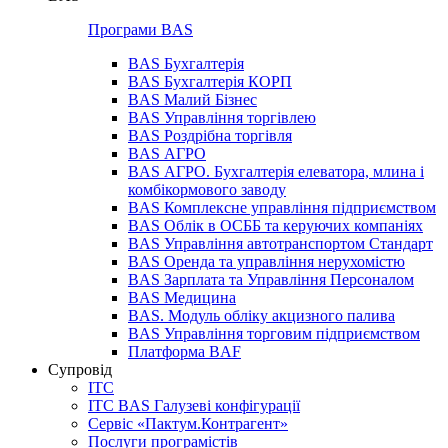
Програми BAS
BAS Бухгалтерія
BAS Бухгалтерія КОРП
BAS Малий Бізнес
BAS Управління торгівлею
BAS Роздрібна торгівля
BAS АГРО
BAS АГРО. Бухгалтерія елеватора, млина і
комбікормового заводу
BAS Комплексне управління підприємством
BAS Облік в ОСББ та керуючих компаніях
BAS Управління автотранспортом Стандарт
BAS Оренда та управління нерухомістю
BAS Зарплата та Управління Персоналом
BAS Медицина
BAS. Модуль обліку акцизного палива
BAS Управління торговим підприємством
Платформа BAF
Супровід
ІТС
ІТС BAS Галузеві конфігурації
Сервіс «Пактум.Контрагент»
Послуги програмістів