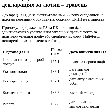
деклараціях за лютий – травень
Декларації з ПДВ за лютий-травень 2022 року складалися на
підставі первинних документів, оскільки ЄРПН не працював.
Причому, відображення ПЗ та ПК повинно було
здійснюватися з урахуванням загальних правил, тобто за
правилом «першої події» або спеціальних норм. Найбільш
поширені з них наведено в таблиці.
Норма
Підстава для ПЗ
Дата виникнення ПЗ
ПКУ
Постачання товарів, робіт,
187.1
правило першої події
послуг
дата митної
Експорт товарів
187.1
декларації
дата акту виконаних
Експорт послуг
187.1
робіт
Бюджетні кошти
187.7
касовий метод<
дата подання
Імпорт
187.8
митної декларації