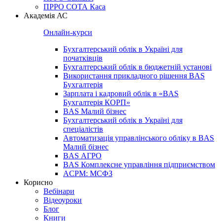
ПРРО СОТА Каса
Академія АС
Онлайн-курси
Бухгалтерський облік в Україні для
початківців
Бухгалтерський облік в бюджетній установі
Використання прикладного рішення BAS
Бухгалтерія
Зарплата і кадровий облік в «BAS
Бухгалтерія КОРП»
BAS Малий бізнес
Бухгалтерський облік в Україні для
спеціалістів
Автоматизація управлінського обліку в BAS
Малий бізнес
BAS АГРО
BAS Комплексне управління підприємством
ACPM: МСФЗ
Корисно
Вебінари
Відеоуроки
Блог
Книги