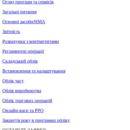
Огляд програм та сервісів
Загальні питання
Основні засоби/НМА
Звітність
Розрахунки з контрагентами
Регламентні операції
Складський облік
Встановлення та налаштування
Облік часу
Облік виробництва
Облік торгових операцій
Онлайн-каси та РРО
Закриття року в програмах обліку