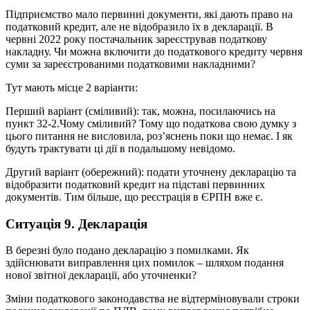
Підприємство мало первинні документи, які дають право на
податковий кредит, але не відобразило їх в декларації. В
червні 2022 року постачальник зареєстрував податкову
накладну. Чи можна включити до податкового кредиту червня
суми за зареєстрованими податковими накладними?
Тут мають місце 2 варіанти:
Перший варіант (сміливий): так, можна, посилаючись на
пункт 32-2.Чому сміливий? Тому що податкова свою думку з
цього питання не висловила, роз’яснень поки що немає. І як
будуть трактувати ці дії в подальшому невідомо.
Другий варіант (обережний): подати уточнену декларацію та
відобразити податковий кредит на підставі первинних
документів. Тим більше, що реєстрація в ЄРПН вже є.
Ситуація 9. Декларація
В березні було подано декларацію з помилками. Як
здійснювати виправлення цих помилок – шляхом подання
нової звітної декларації, або уточненки?
Зміни податкового законодавства не відтерміновували строки