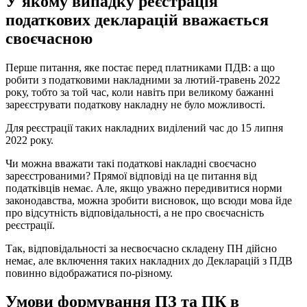
У якому випадку реєстрація
податкових декларацій вважається
своєчасною
Перше питання, яке постає перед платниками ПДВ: а що
робити з податковими накладними за лютий-травень 2022
року, тобто за той час, коли навіть при великому бажанні
зареєструвати податкову накладну не було можливості.
Для реєстрації таких накладних виділений час до 15 липня
2022 року.
Чи можна вважати такі податкові накладні своєчасно
зареєстрованими? Прямої відповіді на це питання від
податківців немає. Але, якщо уважно передивитися норми
законодавства, можна зробити висновок, що всюди мова йде
про відсутність відповідальності, а не про своєчасність
реєстрації.
Так, відповідальності за несвоєчасно складену ПН дійсно
немає, але включення таких накладних до Декларацій з ПДВ
повинно відображатися по-різному.
Умови формування ПЗ та ПК в