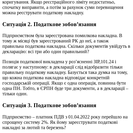
коригування. Якщо реєстраційного ліміту недостатньо,
спочатку виправити, а потім за рахунок суми перевищення
можна реєструвати податкову накладну.
Ситуація 2. Податкове зобов’язання
Підприємством була зареєстрована помилкова накладна. В
тому ж місяці був зареєстрований РК до неї, а також
правильна податкова накладна. Скільки документів увійдуть в
декларацію: всі три або один правильний?
Позиція податкової викладена у роз’ясненні ЗІР,101.24 і
полягає у наступному: в декларації слід відобразити тільки
правильну податкову накладну. Базується така думка на тому,
що кожна податкова накладна відповідає конкретній
господарській операції. Якщо є одна операція, повинна бути
одна ПН. Тобто, в ЄРПН буде три документи, а в декларації –
тільки один.
Ситуація 3. Податкове зобов’язання
Підприємство – платник ПДВ з 01.04.2022 року перейшло на
спрощену систему 2%. Як йому зареєструвати податкові
накладні за лютий та березень?