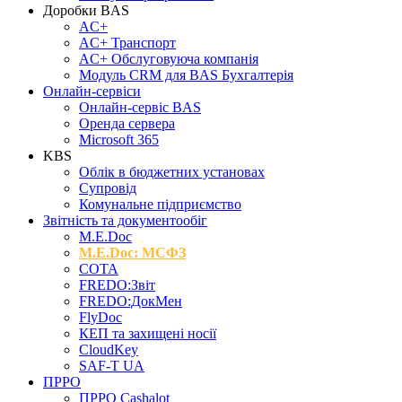
Доробки BAS
AC+
AC+ Транспорт
AC+ Обслуговуюча компанія
Модуль CRM для BAS Бухгалтерія
Онлайн-сервіси
Онлайн-сервіс BAS
Оренда сервера
Microsoft 365
KBS
Облік в бюджетних установах
Супровід
Комунальне підприємство
Звітність та документообіг
M.Е.Doc
M.E.Doc: МСФЗ
СОТА
FREDO:Звіт
FREDO:ДокМен
FlyDoc
КЕП та захищені носії
CloudKey
SAF-T UA
ПРРО
ПРРО Cashalot