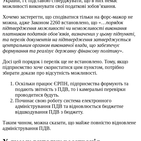
України, і є підставою стверджувати, що в них немає
можливості виконувати свої податкові зобов’язання.
Хочемо застерегти, що сподіватися тільки на форс-мажор не
можна, адже Законом 2260 встановлено, що «…
порядок
підтвердження можливості чи неможливості виконання
платником податків обов’язків, визначених у цьому підпункті,
та перелік документів на підтвердження затверджується
центральним органом виконавчої влади, що забезпечує
формування та реалізує державну фінансову політику
».
Досі цей порядок і перелік ще не встановлено. Тому, якщо
підприємство хоче скористатися цим пунктом, потрібно
збирати докази про відсутність можливості.
Оскільки працює ЄРПН, підприємства формують та
подають звітність з ПДВ, то і камеральні перевірки
проводитися будуть.
Починає свою роботу система електронного
адміністрування ПДВ та відновлюється бюджетне
відшкодування ПДВ з бюджету.
Таким чином, можна сказати, що майже повністю відновлене
адміністрування ПДВ.