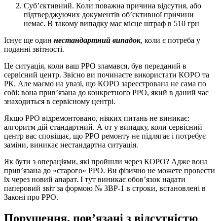
Суб’єктивний. Коли поважна причина відсутня, або
підтверджуючих документів об’єктивної причини
немає. В такому випадку має місце штраф в 510 грн
Існує ще один
нестандартний випадок
, коли є потреба у
поданні звітності.
Це ситуація, коли ваш РРО зламався, був переданий в
сервісний центр. Звісно ви починаєте використати КОРО та
РК. Але маємо на увазі, що КОРО зареєстрована не сама по
собі: вона прив’язана до конкретного РРО, який в даний час
знаходиться в сервісному центрі.
Якщо РРО відремонтовано, ніяких питань не виникає:
алгоритм дій стандартний. А от у випадку, коли сервісний
центр вас сповіщає, що РРО ремонту не підлягає і потребує
заміни, виникає нестандартна ситуація.
Як бути з операціями, які пройшли через КОРО? Адже вона
прив’язана до «старого» РРО. Ви фізично не можете провести
їх через новий апарат. І тут виникає обов’язок надати
паперовий звіт за формою № ЗВР-1 в строки, встановлені в
Законі про РРО.
Порушення, пов’язані з відсутністю