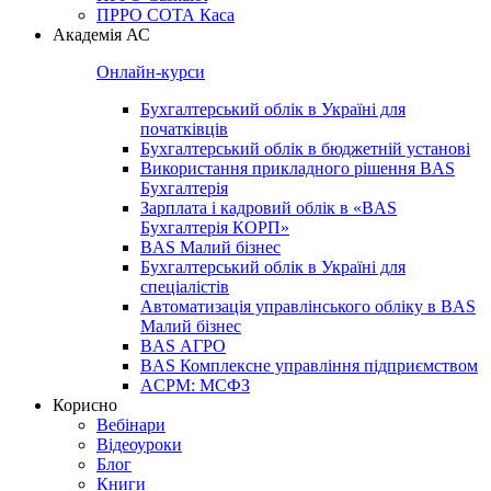
ПРРО СОТА Каса
Академія АС
Онлайн-курси
Бухгалтерський облік в Україні для
початківців
Бухгалтерський облік в бюджетній установі
Використання прикладного рішення BAS
Бухгалтерія
Зарплата і кадровий облік в «BAS
Бухгалтерія КОРП»
BAS Малий бізнес
Бухгалтерський облік в Україні для
спеціалістів
Автоматизація управлінського обліку в BAS
Малий бізнес
BAS АГРО
BAS Комплексне управління підприємством
ACPM: МСФЗ
Корисно
Вебінари
Відеоуроки
Блог
Книги