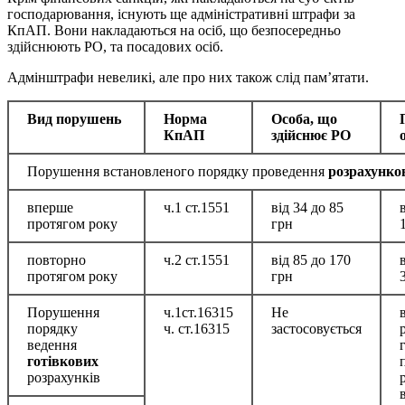
господарювання, існують ще адміністративні штрафи за
КпАП. Вони накладаються на осіб, що безпосередньо
здійснюють РО, та посадових осіб.
Адмінштрафи невеликі, але про них також слід пам’ятати.
Вид порушень
Норма
Особа, що
КпАП
здійснює РО
Порушення встановленого порядку проведення
розрахунко
вперше
ч.1 ст.1551
від 34 до 85
протягом року
грн
повторно
ч.2 ст.1551
від 85 до 170
протягом року
грн
Порушення
ч.1ст.16315
Не
порядку
ч. ст.16315
застосовується
ведення
готівкових
розрахунків