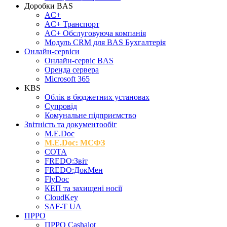
Доробки BAS
AC+
AC+ Транспорт
AC+ Обслуговуюча компанія
Модуль CRM для BAS Бухгалтерія
Онлайн-сервіси
Онлайн-сервіс BAS
Оренда сервера
Microsoft 365
KBS
Облік в бюджетних установах
Супровід
Комунальне підприємство
Звітність та документообіг
M.Е.Doc
M.E.Doc: МСФЗ
СОТА
FREDO:Звіт
FREDO:ДокМен
FlyDoc
КЕП та захищені носії
CloudKey
SAF-T UA
ПРРО
ПРРО Cashalot