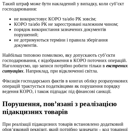
Такий штраф може бути накладений у випадку, коли суб’єкт
господарювання:
не використовує КОРО та/або РК зовсім;
КОРО та/або РК не зареєстровані належним чином;
порядок використання зазначених документів
порушений;
не дотримуються терміни і правила зберігання
документів.
Найбільш типовою помилкою, яку допускають суб’єкти
господарювання, є відображення в КОРО поточних операцій.
Наголошуємо, що записи потрібно робити тільки в
екстрених
ситуаціях
. Наприклад, при відключенні світла.
Фіксація господарських фактів в книгах обліку розрахункових
операцій трактується податківцями як порушення порядку
ведення КОРО, і також підпадає під фінансові санкції.
Порушення, пов’язані з реалізацією
підакцизних товарів
При реалізації підакцизних товарів встановлено додатковий
обов’язковий реквізит, який потрібно зазначати – код товарної