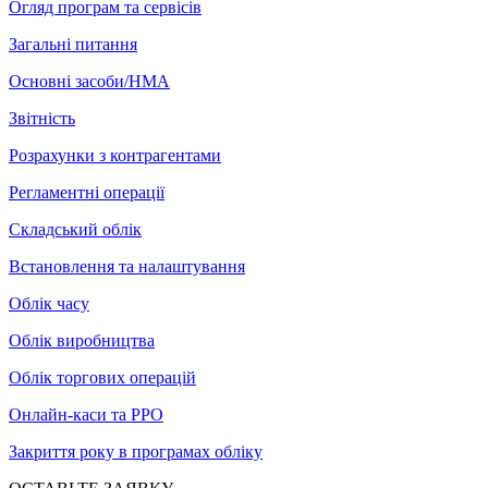
Огляд програм та сервісів
Загальні питання
Основні засоби/НМА
Звітність
Розрахунки з контрагентами
Регламентні операції
Складський облік
Встановлення та налаштування
Облік часу
Облік виробництва
Облік торгових операцій
Онлайн-каси та РРО
Закриття року в програмах обліку