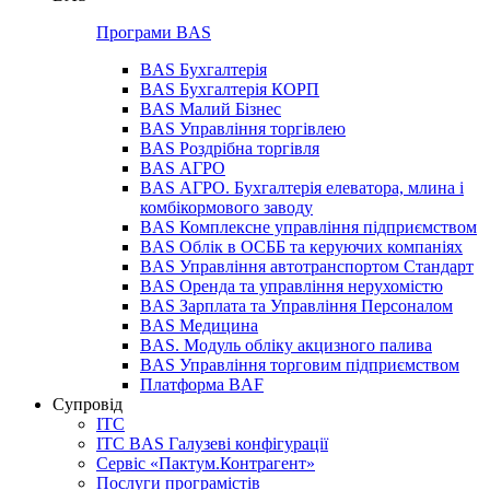
Програми BAS
BAS Бухгалтерія
BAS Бухгалтерія КОРП
BAS Малий Бізнес
BAS Управління торгівлею
BAS Роздрібна торгівля
BAS АГРО
BAS АГРО. Бухгалтерія елеватора, млина і
комбікормового заводу
BAS Комплексне управління підприємством
BAS Облік в ОСББ та керуючих компаніях
BAS Управління автотранспортом Стандарт
BAS Оренда та управління нерухомістю
BAS Зарплата та Управління Персоналом
BAS Медицина
BAS. Модуль обліку акцизного палива
BAS Управління торговим підприємством
Платформа BAF
Супровід
ІТС
ІТС BAS Галузеві конфігурації
Сервіс «Пактум.Контрагент»
Послуги програмістів