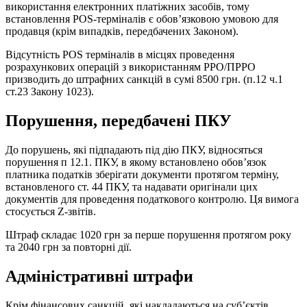
використання електронних платіжних засобів, тому
встановлення РOS-терміналів є обов’язковою умовою для
продавця (крім випадків, передбачених Законом).
Відсутність POS терміналів в місцях проведення
розрахункових операцій з використанням РРО/ПРРО
призводить до штрафних санкцій в сумі 8500 грн. (п.12 ч.1
ст.23 Закону 1023).
Порушення, передбачені ПКУ
До порушень, які підпадають під дію ПКУ, відносяться
порушення п 12.1. ПКУ, в якому встановлено обов’язок
платника податків зберігати документи протягом терміну,
встановленого ст. 44 ПКУ, та надавати оригінали цих
документів для проведення податкового контролю. Ця вимога
стосується Z-звітів.
Штраф складає 1020 грн за перше порушення протягом року
та 2040 грн за повторні дії.
Адміністративні штрафи
Крім фінансових санкцій, які накладаються на суб’єктів