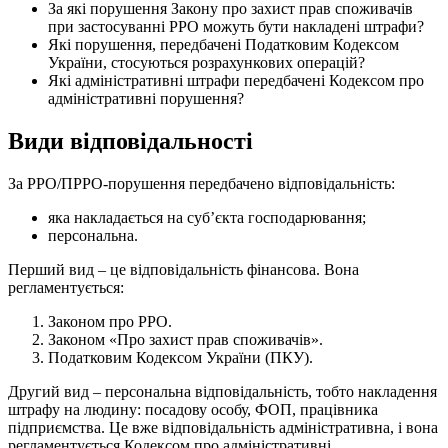
За які порушення Закону про захист прав споживачів
при застосуванні РРО можуть бути накладені штрафи?
Які порушення, передбачені Податковим Кодексом
України, стосуються розрахункових операцій?
Які адміністративні штрафи передбачені Кодексом про
адміністративні порушення?
Види відповідальності
За РРО/ПРРО-порушення передбачено відповідальність:
яка накладається на суб’єкта господарювання;
персональна.
Перший вид – це відповідальність фінансова. Вона
регламентується:
Законом про РРО.
Законом «Про захист прав споживачів».
Податковим Кодексом України (ПКУ).
Другий вид – персональна відповідальність, тобто накладення
штрафу на людину: посадову особу, ФОП, працівника
підприємства. Це вже відповідальність адміністративна, і вона
регламентується Кодексом про адміністративні