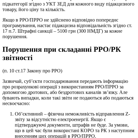
підкатегорії згідно з УКТ ЗЕД для кожного виду підакцизного
товару, його ціну та кількість.
Якщо в РРО/ПРРО не здійснено відповідно попереднє
програмування, настає підакцизна відповідальність згідно ст.
17 п.7. Штрафні санкції – 5100 грн (300 НМДГ) за кожне
порушення.
Порушення при складанні РРО/РК
звітності
(п. 10 ст.17 Закону про РРО)
Зазвичай, суб’єкти господарювання передають інформацію
про розрахункові операції з використанням РРО/ПРРО за
допомогою дротових, або бездротових каналів зв’язку. Але
бувають випадки, коли такі звіти не подаються або подаються
несвоєчасно:
Об’єктивний – фізична неможливість відправлення Z-
звіту за відсутністю електроенергії. Якщо є
підтверджуючі документи, штрафів не буде. За умови,
що в цей час були використані КОРО та РК з наступним
внесенням цих операцій в РРО/ПРРО.