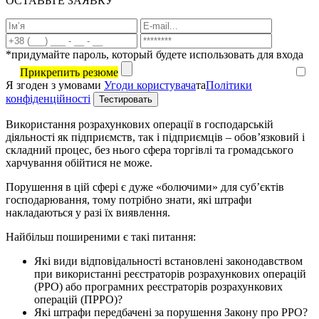
ОСТАВЬТЕ ЗАЯВКУ
*придумайте пароль, который будете использовать для входа
Прикрепить резюме
Я згоден з умовами
Угоди користувача
та
Політики
конфіденційності
Використання розрахункових операції в господарській
діяльності як підприємств, так і підприємців – обов’язковий і
складний процес, без нього сфера торгівлі та громадського
харчування обійтися не може.
Порушення в цій сфері є дуже «болючими» для суб’єктів
господарювання, тому потрібно знати, які штрафи
накладаються у разі їх виявлення.
Найбільш поширеними є такі питання:
Які види відповідальності встановлені законодавством
при використанні реєстраторів розрахункових операцій
(РРО) або програмних реєстраторів розрахункових
операцій (ПРРО)?
Які штрафи передбачені за порушення Закону про РРО?