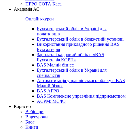
ПРРО СОТА Каса
Академія АС
Онлайн-курси
Бухгалтерський облік в Україні для
початківців
Бухгалтерський облік в бюджетній установі
Використання прикладного рішення BAS
Бухгалтерія
Зарплата і кадровий облік в «BAS
Бухгалтерія КОРП»
BAS Малий бізнес
Бухгалтерський облік в Україні для
спеціалістів
Автоматизація управлінського обліку в BAS
Малий бізнес
BAS АГРО
BAS Комплексне управління підприємством
ACPM: МСФЗ
Корисно
Вебінари
Відеоуроки
Блог
Книги