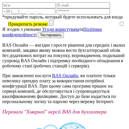
*придумайте пароль, который будете использовать для входа
Прикрепить резюме
Я згоден з умовами
Угоди користувача
та
Політики
конфіденційності
BAS Онлайн ― вигідне і просте рішення для середніх і малих
компаній, завдяки якому можна вести бухгалтерський облік
без додаткових витрат на покупку, впровадження, подальший
супровід BAS Онлайн і підтримку необхідного обладнання в
робочому стані (робочих станцій і серверів).
При замовленні послуги
BAS Онлайн
, ви платите тільки
невелику орендну плату за використання потрібної
конфігурації BAS. При цьому сама програма працює на
сервері компанії, де обслуговується і супроводжується
кваліфікованими фахівцями. Доступ до бази надається по
персональному логіну та паролю через мережу Інтернет.
Переваги "Хмарної" версії BAS для бухгалтера