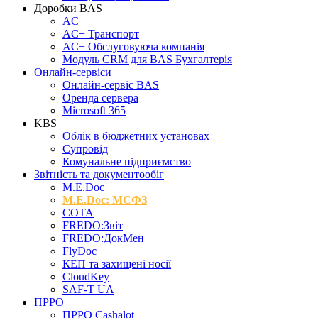
Доробки BAS
AC+
AC+ Транспорт
AC+ Обслуговуюча компанія
Модуль CRM для BAS Бухгалтерія
Онлайн-сервіси
Онлайн-сервіс BAS
Оренда сервера
Microsoft 365
KBS
Облік в бюджетних установах
Супровід
Комунальне підприємство
Звітність та документообіг
M.Е.Doc
M.E.Doc: МСФЗ
СОТА
FREDO:Звіт
FREDO:ДокМен
FlyDoc
КЕП та захищені носії
CloudKey
SAF-T UA
ПРРО
ПРРО Cashalot