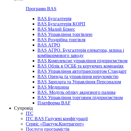
Програми BAS
BAS Бухгалтерія
BAS Бухгалтерія КОРП
BAS Малий Бізнес
BAS Управління торгівлею
BAS Роздрібна торгівля
BAS АГРО
BAS АГРО. Бухгалтерія елеватора, млина і
комбікормового заводу
BAS Комплексне управління підприємством
BAS Облік в ОСББ та керуючих компаніях
BAS Управління автотранспортом Стандарт
BAS Оренда та управління нерухомістю
BAS Зарплата та Управління Персоналом
BAS Медицина
BAS. Модуль обліку акцизного палива
BAS Управління торговим підприємством
Платформа BAF
Супровід
ІТС
ІТС BAS Галузеві конфігурації
Сервіс «Пактум.Контрагент»
Послуги програмістів