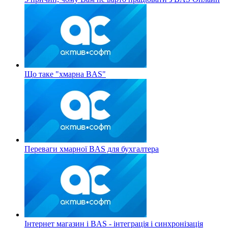
Що таке "хмарна BAS"
Переваги хмарної BAS для бухгалтера
Інтернет магазин і BAS - інтеграція і синхронізація