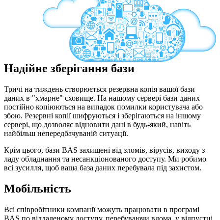
Надійне зберігання бази
Тричі на тиждень створюється резервна копія вашої бази
даних в "хмарне" сховище. На нашому сервері бази даних
постійно копіюються на випадок помилки користувача або
збою. Резервні копії шифруються і зберігаються на іншому
сервері, що дозволяє відновити дані в будь-який, навіть
найбільш непередбачуваній ситуації.
Крім цього, бази BAS захищені від зломів, вірусів, виходу з
ладу обладнання та несанкціонованого доступу. Ми робимо
всі зусилля, щоб ваша база даних перебувала під захистом.
Мобільність
Всі співробітники компанії можуть працювати в програмі
BAS по віддаленому доступу, перебуваючи вдома, у відпустці