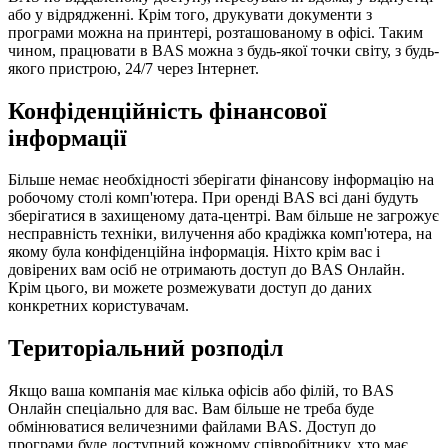
або у відрядженні. Крім того, друкувати документи з
програми можна на принтері, розташованому в офісі. Таким
чином, працювати в BAS можна з будь-якої точки світу, з будь-
якого пристрою, 24/7 через Інтернет.
Конфіденційність фінансової
інформації
Більше немає необхідності зберігати фінансову інформацію на
робочому столі комп'ютера. При оренді BAS всі дані будуть
зберігатися в захищеному дата-центрі. Вам більше не загрожує
несправність техніки, вилучення або крадіжка комп'ютера, на
якому була конфіденційна інформація. Ніхто крім вас і
довірених вам осіб не отримають доступ до BAS Онлайн.
Крім цього, ви можете розмежувати доступ до даних
конкретних користувачам.
Територіальний розподіл
Якщо ваша компанія має кілька офісів або філій, то BAS
Онлайн спеціально для вас. Вам більше не треба буде
обмінюватися величезними файлами BAS. Доступ до
програми буде доступний кожному співробітнику, хто має