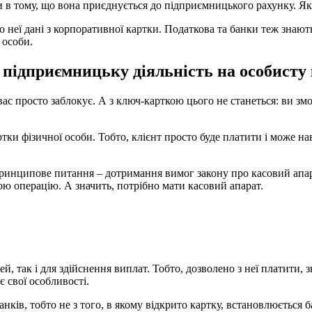
и в тому, що вона приєднується до підприємницького рахунку. Яки
до неї дані з корпоративної картки. Податкова та банки теж знаю
 особи.
підприємницьку діяльність на особисту
вас просто заблокує. А з ключ-карткою цього не станеться: ви зм
тки фізичної особи. Тобто, клієнт просто буде платити і може на
 Принципове питання – дотримання вимог закону про касовий апара
ю операцію. А значить, потрібно мати касовий апарат.
так і для здійснення виплат. Тобто, дозволено з неї платити, зні
є свої особливості.
нків, тобто не з того, в якому відкрито картку, встановлюється