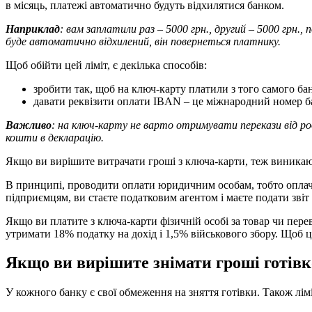
в місяць, платежі автоматично будуть відхилятися банком.
Наприклад
: вам заплатили раз – 5000 грн., другий – 5000 грн.
буде автоматично відхилений, він повернеться платнику.
Щоб обійти цей ліміт, є декілька способів:
зробити так, щоб на ключ-карту платили з того самого бан
давати реквізити оплати IBAN – це міжнародний номер бан
Важливо
: на ключ-карту не варто отримувати перекази від ро
кошти в декларацію.
Якщо ви вирішите витрачати гроші з ключа-карти, теж виника
В принципі, проводити оплати юридичним особам, тобто оплачу
підприємцям, ви стаєте податковим агентом і маєте подати звіт
Якщо ви платите з ключа-карти фізичній особі за товар чи пере
утримати 18% податку на дохід і 1,5% військового збору. Щоб ц
Якщо ви вирішите знімати гроші готівко
У кожного банку є свої обмеження на зняття готівки. Також лім