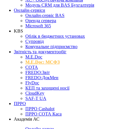
Модуль CRM для BAS Бухгалтерія
Онлайн-сервіси
Онлайн-сервіс BAS
Оренда сервера
Microsoft 365
KBS
Облік в бюджетних установах
Супровід
Комунальне підприємство
Звітність та документообіг
M.Е.Doc
M.E.Doc: МСФЗ
СОТА
FREDO:Звіт
FREDO:ДокМен
FlyDoc
КЕП та захищені носії
CloudKey
SAF-T UA
ПРРО
ПРРО Cashalot
ПРРО СОТА Каса
Академія АС
Онлайн-курси