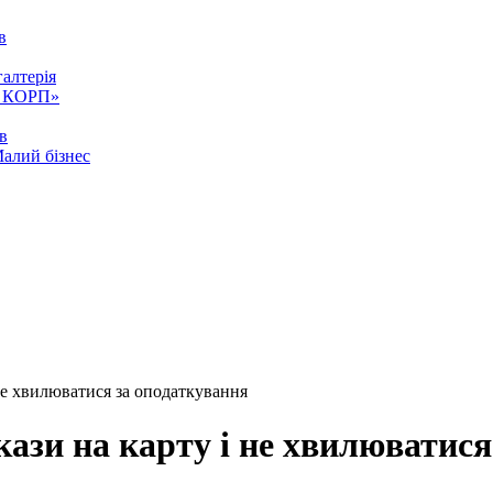
в
алтерія
ія КОРП»
ів
Малий бізнес
не хвилюватися за оподаткування
ази на карту і не хвилюватися