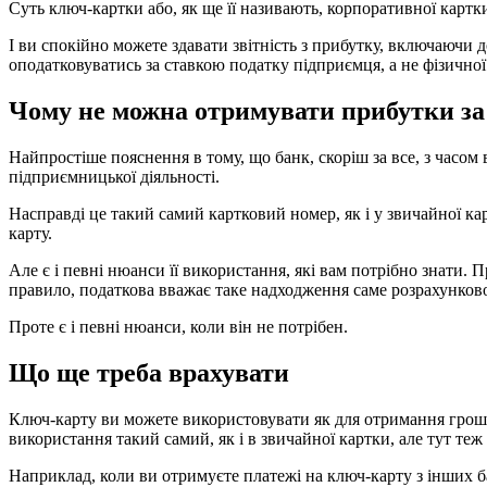
Суть ключ-картки або, як ще її називають, корпоративної картк
І ви спокійно можете здавати звітність з прибутку, включаючи 
оподатковуватись за ставкою податку підприємця, а не фізичної
Чому не можна отримувати прибутки за 
Найпростіше пояснення в тому, що банк, скоріш за все, з часом 
підприємницької діяльності.
Насправді це такий самий картковий номер, як і у звичайної кар
карту.
Але є і певні нюанси її використання, які вам потрібно знати.
правило, податкова вважає таке надходження саме розрахунково
Проте є і певні нюанси, коли він не потрібен.
Що ще треба врахувати
Ключ-карту ви можете використовувати як для отримання грошей, 
використання такий самий, як і в звичайної картки, але тут теж 
Наприклад, коли ви отримуєте платежі на ключ-карту з інших ба