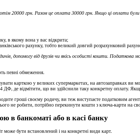
, потім 20000 грн. Разом це оплата 30000 грн. Якщо ці оплати бул
ку, в якому вона у вас відкрита;
ківського рахунку, тобто великий довгий розрахунковий рахунок,
дичів, допомогу від друзів чи якісь особисті кошти. Податкова 
ють певні обмеження.
вати карткою у великих супермаркетах, на автозаправках ви мо
 4 ДФ, де відмітити, що ви здійснили таку конкретну оплату. Якщ
водите гроші своєму родичу, ви теж виступаєте податковим агент
ього не робити, потрібно перекинути кошти з ключа-карти на сво
ю в банкоматі або в касі банку
іт може бути встановлений і на конкретні види карт.