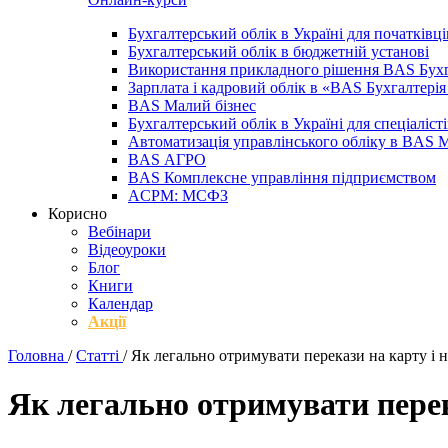
Бухгалтерський облік в Україні для початківці
Бухгалтерський облік в бюджетній установі
Використання прикладного рішення BAS Бухг
Зарплата і кадровий облік в «BAS Бухгалтер
BAS Малий бізнес
Бухгалтерський облік в Україні для спеціаліст
Автоматизація управлінського обліку в BAS 
BAS АГРО
BAS Комплексне управління підприємством
ACPM: МСФЗ
Корисно
Вебінари
Відеоуроки
Блог
Книги
Календар
Акції
Головна
/
Статті
/
Як легально отримувати перекази на карту і 
Як легально отримувати перек