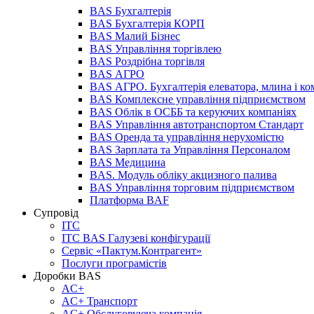
BAS Бухгалтерія
BAS Бухгалтерія КОРП
BAS Малий Бізнес
BAS Управління торгівлею
BAS Роздрібна торгівля
BAS АГРО
BAS АГРО. Бухгалтерія елеватора, млина і ко
BAS Комплексне управління підприємством
BAS Облік в ОСББ та керуючих компаніях
BAS Управління автотранспортом Стандарт
BAS Оренда та управління нерухомістю
BAS Зарплата та Управління Персоналом
BAS Медицина
BAS. Модуль обліку акцизного палива
BAS Управління торговим підприємством
Платформа BAF
Супровід
ІТС
ІТС BAS Галузеві конфігурації
Сервіс «Пактум.Контрагент»
Послуги програмістів
Доробки BAS
AC+
AC+ Транспорт
AC+ Обслуговуюча компанія