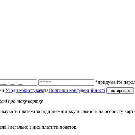
*придумайте пароль
ми
Угоди користувача
та
Політики конфіденційності
алі про таку картку.
римувати платежі за підприємницьку діяльність на особисту картк
жі і легально з них платити податок.