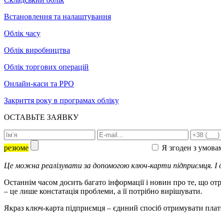
Встановлення та налаштування
Облік часу
Облік виробництва
Облік торгових операцій
Онлайн-каси та РРО
Закриття року в програмах обліку
ОСТАВЬТЕ ЗАЯВКУ
резюме
Я згоден з умова
Це можна реалізувати за допомогою ключ-карти підприємця. І д
Останнім часом досить багато інформації і новин про те, що от
– це лише констатація проблеми, а її потрібно вирішувати.
Якраз ключ-карта підприємця – єдиний спосіб отримувати плате