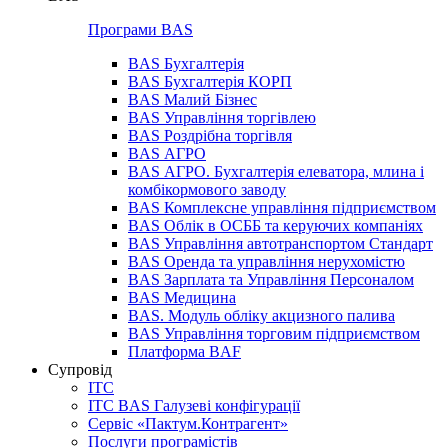
Програми BAS
BAS Бухгалтерія
BAS Бухгалтерія КОРП
BAS Малий Бізнес
BAS Управління торгівлею
BAS Роздрібна торгівля
BAS АГРО
BAS АГРО. Бухгалтерія елеватора, млина і
комбікормового заводу
BAS Комплексне управління підприємством
BAS Облік в ОСББ та керуючих компаніях
BAS Управління автотранспортом Стандарт
BAS Оренда та управління нерухомістю
BAS Зарплата та Управління Персоналом
BAS Медицина
BAS. Модуль обліку акцизного палива
BAS Управління торговим підприємством
Платформа BAF
Супровід
ІТС
ІТС BAS Галузеві конфігурації
Сервіс «Пактум.Контрагент»
Послуги програмістів