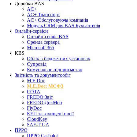
Доробки BAS
AC+
AC+ Транспорт
AC+ Обслуговуюча компанія
Модуль CRM для BAS Бухгалтерія
Онлайн-сервіси
Онлайн-сервіс BAS
Оренда сервера
Microsoft 365
KBS
Облік в бюджетних установах
Супровід
Комунальне підприємство
Звітність та документообіг
M.Е.Doc
M.E.Doc: МСФЗ
СОТА
FREDO:Звіт
FREDO:ДокМен
FlyDoc
КЕП та захищені носії
CloudKey
SAF-T UA
ПРРО
ПРРО Cashalot