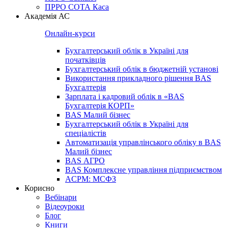
ПРРО СОТА Каса
Академія АС
Онлайн-курси
Бухгалтерський облік в Україні для
початківців
Бухгалтерський облік в бюджетній установі
Використання прикладного рішення BAS
Бухгалтерія
Зарплата і кадровий облік в «BAS
Бухгалтерія КОРП»
BAS Малий бізнес
Бухгалтерський облік в Україні для
спеціалістів
Автоматизація управлінського обліку в BAS
Малий бізнес
BAS АГРО
BAS Комплексне управління підприємством
ACPM: МСФЗ
Корисно
Вебінари
Відеоуроки
Блог
Книги