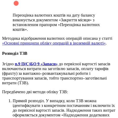
Переоцінка валютних коштів на дату балансу
виконується документом «Закриття місяця» з
встановленим прапором «Переоцінка валютних
коштів».
Методика відображення валютних операцій описана у статті
«Основні принципи обліку операцій в іноземній валюті»
.
Розподіл ТЗВ
Згідно
п.9 П(С)БО 9 «Запаси»
до первісної вартості запасів
включаються витрати на заготівлю запасів, оплату тарифів
(фрахту) за вантажно–розвантажувальні роботи і
транспортування запасів, тобто транспортно–заготівельні
витрати (ТЗВ).
Передбачено дві методи обліку ТЗВ:
Прямий розподіл. У випадку, коли ТЗВ можна
ідентифікувати з конкретним постачанням і включити їх
до первісної вартості запасів. Надходження таких витрат
оформляється документом «Надходження додаткових