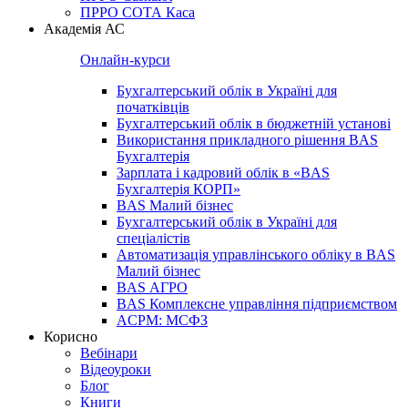
ПРРО СОТА Каса
Академія АС
Онлайн-курси
Бухгалтерський облік в Україні для
початківців
Бухгалтерський облік в бюджетній установі
Використання прикладного рішення BAS
Бухгалтерія
Зарплата і кадровий облік в «BAS
Бухгалтерія КОРП»
BAS Малий бізнес
Бухгалтерський облік в Україні для
спеціалістів
Автоматизація управлінського обліку в BAS
Малий бізнес
BAS АГРО
BAS Комплексне управління підприємством
ACPM: МСФЗ
Корисно
Вебінари
Відеоуроки
Блог
Книги