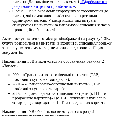
витрат». Детальніше описано в статті
«Відображення
додаткових витрат за придбанням»
.
Облік ТЗВ на окремому субрахунку застосовується до
витрат, які неможливо пов'язати з конкретними
одиницями запасів. У кінці місяця такі витрати
списуються на витрати за напрямами списання запасів
пропорційно їх вартості.
Акти послуг поточного місяця, відображені на рахунку ТЗВ,
будуть розподілені на витрати, виходячи зі списання/продажу
запасів у поточному місяці незалежно від хронології цих
документів.
Накопичення ТЗВ виконується на субрахунках рахунку 2
«Запаси»:
200 – «Транспортно–заготівельні витрати» (ТЗВ,
пов'язані з купівлею матеріалів);
2801 – «Транспортно–заготівельні витрати» (ТЗВ,
пов'язані з купівлею товарів);
2802 – «Транспортно–заготівельні витрати (в НТТ за
продажною вартістю)» Це ТЗВ, пов'язані з купівлею
товарів, що надходять в НТТ за продажною вартістю.
Накопичення ТЗВ обов'язково виконується в розрізі