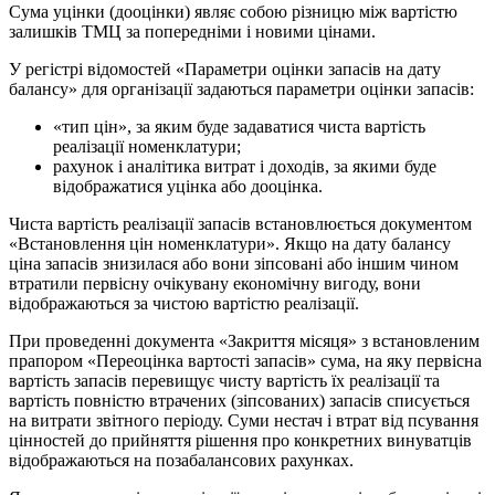
Сума уцінки (дооцінки) являє собою різницю між вартістю
залишків ТМЦ за попередніми і новими цінами.
У регістрі відомостей «Параметри оцінки запасів на дату
балансу» для організації задаються параметри оцінки запасів:
«тип цін», за яким буде задаватися чиста вартість
реалізації номенклатури;
рахунок і аналітика витрат і доходів, за якими буде
відображатися уцінка або дооцінка.
Чиста вартість реалізації запасів встановлюється документом
«Встановлення цін номенклатури». Якщо на дату балансу
ціна запасів знизилася або вони зіпсовані або іншим чином
втратили первісну очікувану економічну вигоду, вони
відображаються за чистою вартістю реалізації.
При проведенні документа «Закриття місяця» з встановленим
прапором «Переоцінка вартості запасів» сума, на яку первісна
вартість запасів перевищує чисту вартість їх реалізації та
вартість повністю втрачених (зіпсованих) запасів списується
на витрати звітного періоду. Суми нестач і втрат від псування
цінностей до прийняття рішення про конкретних винуватців
відображаються на позабалансових рахунках.