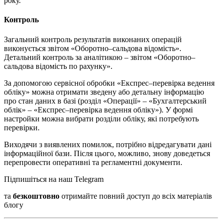
року.
Контроль
Загальний контроль результатів виконаних операцій
виконується звітом «Оборотно–сальдова відомість».
Детальний контроль за аналітикою – звітом «Оборотно–
сальдова відомість по рахунку».
За допомогою сервісної обробки «Експрес–перевірка ведення
обліку» можна отримати зведену або детальну інформацію
про стан даних в базі (розділ «Операції» – «Бухгалтерський
облік» – «Експрес–перевірка ведення обліку»). У формі
настройки можна вибрати розділи обліку, які потребують
перевірки.
Виходячи з виявлених помилок, потрібно відредагувати дані
інформаційної бази. Після цього, можливо, знову доведеться
перепровести оперативні та регламентні документи.
Підпишіться на наш Telegram
та
безкоштовно
отримайте повний доступ до всіх матеріалів
блогу