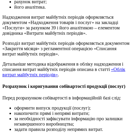
рахунок витрат;
його аналітика.
Надходження витрат майбутніх періодів оформляється
документом «Надходження товарів і послуг» на закладці
«Послуги» за рахунком 39 і його аналітикою – елементом
довідника «Витрати майбутніх періодів».
Розподіл витрат майбутніх періодів оформляється документом
«Закриття місяця» з регламентної операцією «Списання
витрат майбутніх періодів».
Детальніше методика відображення в обліку надходження і
списання витрат майбутніх періодів описана в статті
«Облік
витрат майбутніх періодів»
.
Розрахунок і коригування собівартості продукції (послуг)
Перед розрахунком собівартості в інформаційній базі слід:
оформити випуск продукції (послуг);
накопичити прямі і непрямі витрати;
за необхідності зафіксувати інформацію про залишки
незавершеного виробництва;
задати правила розподілу непрямих витрат.