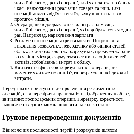
звичайні господарські операції, такі як платежі по банку
і касі, надходження і реалізація товарів та інші. Такі
операції можуть відбуватися будь-яку кількість разів
протягом місяця.
Операції, що відображаються один раз на місяць –
звичайні господарські операції, які відображаються один
раз. Наприклад, нарахування зарплати.
Регламентні операції закриття місяця. Потрібні для
виконання розрахунку, перерахунку або оцінки статей
обліку. За допомогою цих розрахунків, проведених один
раз у кінці місяця, формується остаточна оцінка статей
активів, зобов'язань і витрат в обліку.
Визначення фінансових результатів – операція, до
моменту якої вже повинні бути розраховані всі доходи і
витрати.
Перед тим як приступати до проведення регламентних
операцій, слід перевірити правильність відображення в обліку
звичайних господарських операцій. Перевірку коректності
накопичених даних можна поділити на кілька етапів.
Групове перепроведення документів
Відновлення послідовності партій і розрахунків шляхом