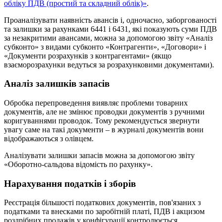
обліку ПДВ (простий та складний облік)»
.
Проаналізувати наявність авансів і, одночасно, заборгованості
та залишки за рахунками 6441 і 6431, які показують суми ПДВ
за незакритими авансами, можна за допомогою звіту «Аналіз
субконто» з видами субконто «Контрагенти», «Договори» і
«Документи розрахунків з контрагентами» (якщо
взаєморозрахунки ведуться за розрахунковими документами).
Аналіз залишків запасів
Обробка перепроведення виявляє проблеми товарних
документів, але не змінює проводки документів з ручними
коригуваннями проводок. Тому рекомендується звернути
увагу саме на такі документи – в журналі документів вони
відображаються з олівцем.
Аналізувати залишки запасів можна за допомогою звіту
«Оборотно-сальдова відомість по рахунку».
Нарахування податків і зборів
Реєстрація більшості податкових документів, пов'язаних з
податками та внесками по заробітній платі, ПДВ і акцизом
роздрібних продажів у конфігурації контролюється