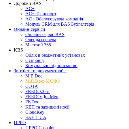
Доробки BAS
AC+
AC+ Транспорт
AC+ Обслуговуюча компанія
Модуль CRM для BAS Бухгалтерія
Онлайн-сервіси
Онлайн-сервіс BAS
Оренда сервера
Microsoft 365
KBS
Облік в бюджетних установах
Супровід
Комунальне підприємство
Звітність та документообіг
M.Е.Doc
M.E.Doc: МСФЗ
СОТА
FREDO:Звіт
FREDO:ДокМен
FlyDoc
КЕП та захищені носії
CloudKey
SAF-T UA
ПРРО
ПРРО Cashalot