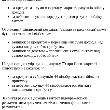
за кредитом – суми в порядку закриття рахунків обліку
доходів;
за дебетом – суми в порядку закриття рахунків обліку
витрат.
Отриманий фінансовий результат (сальдо за рахунками) може
бути позитивним і від’ємним:
залишок за кредитом – перевищення суми доходів над
сумою витрат, тобто прибуток;
залишок за дебетом – перевищення суми витрат над
сумою доходу, тобто збиток.
Надалі сальдо субрахунків рахунку 79 при його закритті
списується на рахунок 44:
за кредитом субрахунків 44 відображається збільшення
прибутку;
за дебетом рахунку 44 відображаються збитки і
використання прибутку.
Закриття рахунків доходів і витрат відображається
регламентним документом «Визначення фінансових
результатів».