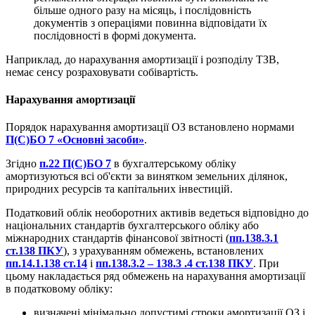
більше одного разу на місяць, і послідовність
документів з операціями повинна відповідати їх
послідовності в формі документа.
Наприклад, до нарахування амортизації і розподілу ТЗВ,
немає сенсу розраховувати собівартість.
Нарахування амортизації
Порядок нарахування амортизації ОЗ встановлено нормами
П(С)БО 7 «Основні засоби»
.
Згідно
п.22 П(С)БО 7
в бухгалтерському обліку
амортизуються всі об'єкти за винятком земельних ділянок,
природних ресурсів та капітальних інвестицій.
Податковий облік необоротних активів ведеться відповідно до
національних стандартів бухгалтерського обліку або
міжнародних стандартів фінансової звітності (
пп.138.3.1
ст.138 ПКУ
), з урахуванням обмежень, встановлених
пп.14.1.138 ст.14
і
пп.138.3.2 – 138.3 .4 ст.138 ПКУ
. При
цьому накладається ряд обмежень на нарахування амортизації
в податковому обліку:
визначені мінімально допустимі строки амортизації ОЗ і