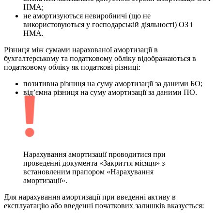
НМА;
не амортизуються невиробничі (що не
використовуються у господарській діяльності) ОЗ і
НМА.
Різниця між сумами нарахованої амортизації в
бухгалтерському та податковому обліку відображаються в
податковому обліку як податкові різниці:
позитивна різниця на суму амортизації за даними БО;
від’ємна різниця на суму амортизації за даними ПО.
Нарахування амортизації проводитися при
проведенні документа «Закриття місяця» з
встановленим прапором «Нарахування
амортизації».
Для нарахування амортизації при введенні активу в
експлуатацію або введенні початкових залишків вказується: