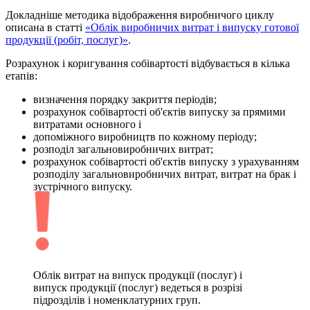
Докладніше методика відображення виробничого циклу
описана в статті
«Облік виробничих витрат і випуску готової
продукції (робіт, послуг)»
.
Розрахунок і коригування собівартості відбувається в кілька
етапів:
визначення порядку закриття періодів;
розрахунок собівартості об'єктів випуску за прямими
витратами основного і
допоміжного виробництв по кожному періоду;
розподіл загальновиробничих витрат;
розрахунок собівартості об'єктів випуску з урахуванням
розподілу загальновиробничих витрат, витрат на брак і
зустрічного випуску.
Облік витрат на випуск продукції (послуг) і
випуск продукції (послуг) ведеться в розрізі
підрозділів і номенклатурних груп.