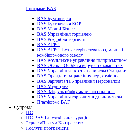
Програми BAS
BAS Бухгалтерія
BAS Бухгалтерія КОРП
BAS Малий Бізнес
BAS Управління торгівлею
BAS Роздрібна торгівля
BAS АГРО
BAS АГРО. Бухгалтерія елеватора, млина і
комбікормового заводу
BAS Комплексне управління підприємством
BAS Облік в ОСББ та керуючих компаніях
BAS Управління автотранспортом Стандарт
BAS Оренда та управління нерухомістю
BAS Зарплата та Управління Персоналом
BAS Медицина
BAS. Модуль обліку акцизного палива
BAS Управління торговим підприємством
Платформа BAF
Супровід
ІТС
ІТС BAS Галузеві конфігурації
Сервіс «Пактум.Контрагент»
Послуги програмістів