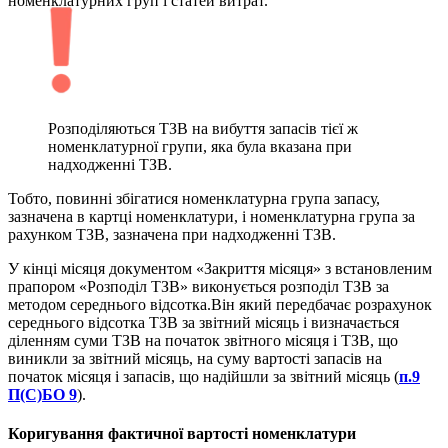
номенклатурних груп і статей витрат.
Розподіляються ТЗВ на вибуття запасів тієї ж
номенклатурної групи, яка була вказана при
надходженні ТЗВ.
Тобто, повинні збігатися номенклатурна група запасу,
зазначена в картці номенклатури, і номенклатурна група за
рахунком ТЗВ, зазначена при надходженні ТЗВ.
У кінці місяця документом «Закриття місяця» з встановленим
прапором «Розподіл ТЗВ» виконується розподіл ТЗВ за
методом середнього відсотка.Він який передбачає розрахунок
середнього відсотка ТЗВ за звітний місяць і визначається
діленням суми ТЗВ на початок звітного місяця і ТЗВ, що
виникли за звітний місяць, на суму вартості запасів на
початок місяця і запасів, що надійшли за звітний місяць (
п.9
П(С)БО 9
).
Коригування фактичної вартості номенклатури