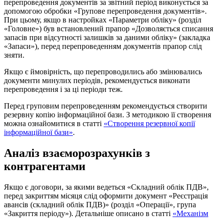
перепроведення документів за звітний період виконується за
допомогою обробки «Групове перепроведення документів».
При цьому, якщо в настройках «Параметри обліку» (розділ
«Головне») був встановлений прапор «Дозволяється списання
запасів при відсутності залишків за даними обліку» (закладка
«Запаси»), перед перепроведенням документів прапор слід
зняти.
Якщо є ймовірність, що перепроводились або змінювались
документи минулих періодів, рекомендується виконати
перепроведення і за ці періоди теж.
Перед груповим перепроведенням рекомендується створити
резервну копію інформаційної бази. З методикою її створення
можна ознайомитися в статті
«Створення резервної копії
інформаційної бази»
.
Аналіз взаєморозрахунків з
контрагентами
Якщо є договори, за якими ведеться «Складний облік ПДВ»,
перед закриттям місяця слід оформити документ «Реєстрація
авансів (складний облік ПДВ)» (розділ «Операції», група
«Закриття періоду»). Детальніше описано в статті
«Механізм