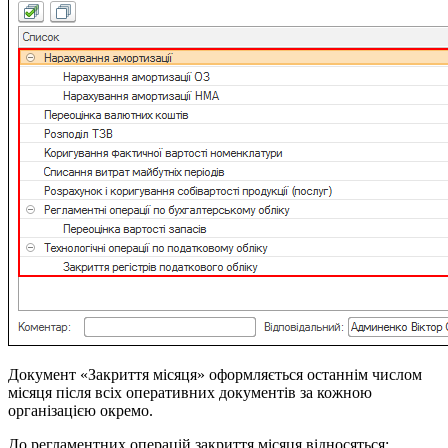
Документ «Закриття місяця» оформляється останнім числом
місяця після всіх оперативних документів за кожною
організацією окремо.
До регламентних операцій закриття місяця відносяться: