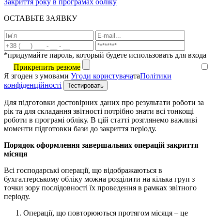
Закриття року в програмах обліку
ОСТАВЬТЕ ЗАЯВКУ
*придумайте пароль, который будете использовать для входа
Прикрепить резюме
Я згоден з умовами
Угоди користувача
та
Політики
конфіденційності
Для підготовки достовірних даних про результати роботи за
рік та для складання звітності потрібно знати всі тонкощі
роботи в програмі обліку. В цій статті розглянемо важливі
моменти підготовки бази до закриття періоду.
Порядок оформлення завершальних операцій закриття
місяця
Всі господарські операції, що відображаються в
бухгалтерському обліку можна розділити на кілька груп з
точки зору послідовності їх проведення в рамках звітного
періоду.
Операції, що повторюються протягом місяця – це