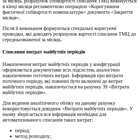
за місяць, розрахунок собівартості списання ТМЦ виконується
в кінці місяця регламентною операцією «Коригування
фактичної собівартості номенклатури» документа «Закриття
місяця».
Після її виконання формуються спеціальні коригуючі
проводки, які доводять розрахунок вартості списання ТМЦ до
середньозваженої за місяць.
Списання витрат майбутніх періодів
Накопичення витрат майбутніх періодів у конфігурації
оформляється документами всіх підсистем, аналогічно
накопиченню поточних витрат. Інформація про витрати
поточного періоду, які повинні бути включені до витрат
майбутніх періодів, накопичується на рахунку 39 «Витрати
майбутніх періодів».
Для ведення аналітичного обліку на даному рахунку
використовується довідник «Витрати майбутніх періодів». У
ньому зберігається вся інформація необхідна для
автоматизованого списання таких витрат:
період;
метод розподілу;