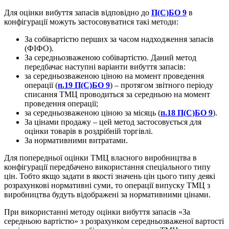
Для оцінки вибуття запасів відповідно до
П(С)БО 9
в
конфігурації можуть застосовуватися такі методи:
За собівартістю перших за часом надходження запасів
(ФІФО).
За середньозваженою собівартістю. Даний метод
передбачає наступні варіанти вибуття запасів:
за середньозваженою ціною на момент проведення
операції (
п.19 П(С)БО 9
) – протягом звітного періоду
списання ТМЦ проводиться за середньою на момент
проведення операції;
за середньозваженою ціною за місяць (
п.18 П(С)БО 9
).
За цінами продажу – цей метод застосовується для
оцінки товарів в роздрібній торгівлі.
За нормативними витратами.
Для попередньої оцінки ТМЦ власного виробництва в
конфігурації передбачено використання спеціального типу
цін. Тобто якщо задати в якості значень цін цього типу деякі
розрахункові нормативні суми, то операції випуску ТМЦ з
виробництва будуть відображені за нормативними цінами.
При використанні методу оцінки вибуття запасів «За
середньою вартістю» з розрахунком середньозваженої вартості