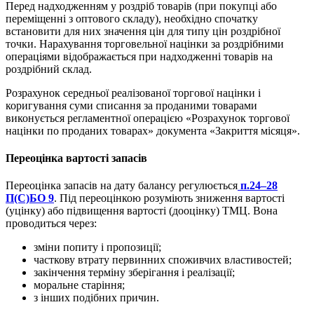
Перед надходженням у роздріб товарів (при покупці або
переміщенні з оптового складу), необхідно спочатку
встановити для них значення цін для типу цін роздрібної
точки. Нарахування торговельної націнки за роздрібними
операціями відображається при надходженні товарів на
роздрібний склад.
Розрахунок середньої реалізованої торгової націнки і
коригування суми списання за проданими товарами
виконується регламентної операцією «Розрахунок торгової
націнки по проданих товарах» документа «Закриття місяця».
Переоцінка вартості запасів
Переоцінка запасів на дату балансу регулюється
п.24–28
П(С)БО 9
. Під переоцінкою розуміють зниження вартості
(уцінку) або підвищення вартості (дооцінку) ТМЦ. Вона
проводиться через:
зміни попиту і пропозиції;
часткову втрату первинних споживчих властивостей;
закінчення терміну зберігання і реалізації;
моральне старіння;
з інших подібних причин.