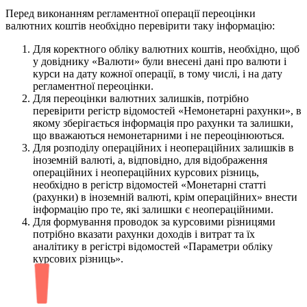
Перед виконанням регламентної операції переоцінки
валютних коштів необхідно перевірити таку інформацію:
Для коректного обліку валютних коштів, необхідно, щоб
у довіднику «Валюти» були внесені дані про валюти і
курси на дату кожної операції, в тому числі, і на дату
регламентної переоцінки.
Для переоцінки валютних залишків, потрібно
перевірити регістр відомостей «Немонетарні рахунки», в
якому зберігається інформація про рахунки та залишки,
що вважаються немонетарними і не переоцінюються.
Для розподілу операційних і неопераційних залишків в
іноземній валюті, а, відповідно, для відображення
операційних і неопераційних курсових різниць,
необхідно в регістр відомостей «Монетарні статті
(рахунки) в іноземній валюті, крім операційних» внести
інформацію про те, які залишки є неопераційними.
Для формування проводок за курсовими різницями
потрібно вказати рахунки доходів і витрат та їх
аналітику в регістрі відомостей «Параметри обліку
курсових різниць».