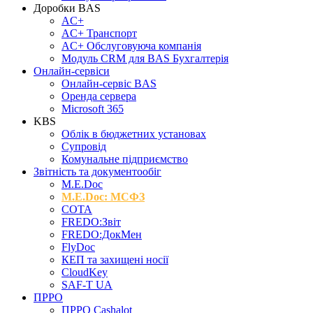
Доробки BAS
AC+
AC+ Транспорт
AC+ Обслуговуюча компанія
Модуль CRM для BAS Бухгалтерія
Онлайн-сервіси
Онлайн-сервіс BAS
Оренда сервера
Microsoft 365
KBS
Облік в бюджетних установах
Супровід
Комунальне підприємство
Звітність та документообіг
M.Е.Doc
M.E.Doc: МСФЗ
СОТА
FREDO:Звіт
FREDO:ДокМен
FlyDoc
КЕП та захищені носії
CloudKey
SAF-T UA
ПРРО
ПРРО Cashalot