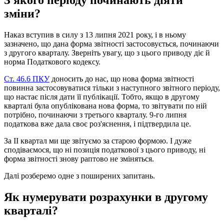
зміни?
Наказ вступив в силу з 13 липня 2021 року, і в ньому
зазначено, що дана форма звітності застосовується, починаючи
з другого кварталу. Зверніть увагу, що з цього приводу діє й
норма Податкового кодексу.
Ст. 46.6 ПКУ
доносить до нас, що нова форма звітності
повинна застосовуватися тільки з наступного звітного періоду,
що настає після дати її публікації. Тобто, якщо в другому
кварталі була опублікована нова форма, то звітувати по ній
потрібно, починаючи з третього кварталу. 9-го липня
податкова вже дала своє роз'яснення, і підтвердила це.
За ІІ квартал ми ще звітуємо за старою формою. І дуже
сподіваємося, що ні позиція податкової з цього приводу, ні
форма звітності знову раптово не зміняться.
Далі розберемо одне з поширених запитань.
Як нумерувати розрахунки в другому
кварталі?