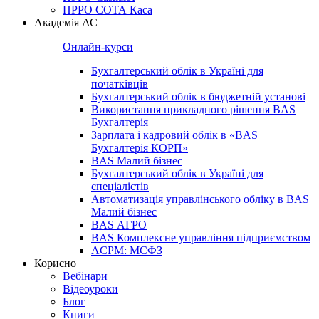
ПРРО СОТА Каса
Академія АС
Онлайн-курси
Бухгалтерський облік в Україні для
початківців
Бухгалтерський облік в бюджетній установі
Використання прикладного рішення BAS
Бухгалтерія
Зарплата і кадровий облік в «BAS
Бухгалтерія КОРП»
BAS Малий бізнес
Бухгалтерський облік в Україні для
спеціалістів
Автоматизація управлінського обліку в BAS
Малий бізнес
BAS АГРО
BAS Комплексне управління підприємством
ACPM: МСФЗ
Корисно
Вебінари
Відеоуроки
Блог
Книги