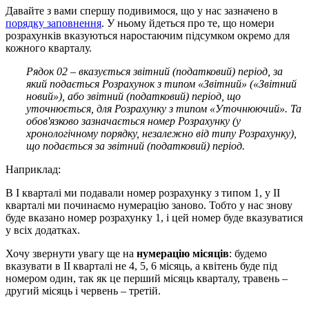
Давайте з вами спершу подивимося, що у нас зазначено в
порядку заповнення
. У ньому йдеться про те, що номери
розрахунків вказуються наростаючим підсумком окремо для
кожного кварталу.
Рядок 02 – вказується звітний (податковий) період, за
який подається Розрахунок з типом «Звітний» («Звітний
новий»), або звітний (податковий) період, що
уточнюється, для Розрахунку з типом «Уточнюючий». Та
обов'язково зазначається номер Розрахунку (у
хронологічному порядку, незалежно від типу Розрахунку),
що подається за звітний (податковий) період.
Наприклад:
В І кварталі ми подавали номер розрахунку з типом 1, у ІІ
кварталі ми починаємо нумерацію заново. Тобто у нас знову
буде вказано номер розрахунку 1, і цей номер буде вказуватися
у всіх додатках.
Хочу звернути увагу ще на
нумерацію місяців
: будемо
вказувати в ІІ кварталі не 4, 5, 6 місяць, а квітень буде під
номером один, так як це перший місяць кварталу, травень –
другий місяць і червень – третій.