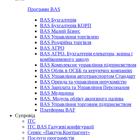
Програми BAS
BAS Бухгалтерія
BAS Бухгалтерія КОРП
BAS Малий Бізнес
BAS Управління торгівлею
BAS Роздрібна торгівля
BAS АГРО
BAS АГРО. Бухгалтерія елеватора, млина і
комбікормового заводу
BAS Комплексне управління підприємством
BAS Облік в ОСББ та керуючих компаніях
BAS Управління автотранспортом Стандарт
BAS Оренда та управління нерухомістю
BAS Зарплата та Управління Персоналом
BAS Медицина
BAS. Модуль обліку акцизного палива
BAS Управління торговим підприємством
Платформа BAF
Супровід
ІТС
ІТС BAS Галузеві конфігурації
Сервіс «Пактум.Контрагент»
Послуги програмістів