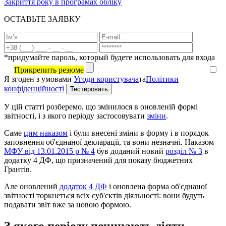
Закриття року в програмах обліку
ОСТАВЬТЕ ЗАЯВКУ
*придумайте пароль, который будете использовать для входа
Прикрепить резюме
Я згоден з умовами
Угоди користувача
та
Політики
конфіденційності
У цій статті розберемо, що змінилося в оновленій формі
звітності, і з якого періоду застосовувати
зміни
.
Саме
цим наказом
і були внесені зміни в форму і в порядок
заповнення об'єднаної декларації, та вони незначні. Наказом
МФУ від 13.01.2015 р № 4
був доданий новий
розділ № 3
в
додатку 4 ДФ, що призначений для показу бюджетних
Грантів.
Але оновлений
додаток 4 ДФ
і оновлена форма об'єднаної
звітності торкнеться всіх суб'єктів діяльності: вони будуть
подавати звіт вже за новою формою.
З якого періоду починають діяти