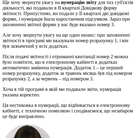
Ще хочу звернути увагу на
нумерацію звіту
для тих суб'єктів
діяльності, які подавали в ІІ кварталі Довідкову форму
звітності. Припустимо, ви подали у ІІ кварталі дві довідкові
форми, і нумерація йшла наростаючим підсумком. Зараз при
заповненні звітної форми у вас буде вказано номер 3.
Але хочу звернути увагу на ще один нюанс: при заповненні
звітності в програмі ми вказували номер розрахунку 1, і він
був зазначений у всіх додатках.
Після подачі звітності і отриманні квитанції номер 2 можна
було помітити, що в електронному кабінеті в додатках
автоматично замінена нумерація. Додаток 1 – це перший
номер розрахунку, додаток за травень місяць був під номером
розрахунку 2, а за червень – під номером 3.
Хоча в тій програмі в якій ми подавали звіти, нумерація
указана коректно.
Ця нестиковка в нумерації, що відбивається в електронному
кабінеті, є технічною помилкою і сподіваємося, що незабаром
це буде виправлено.