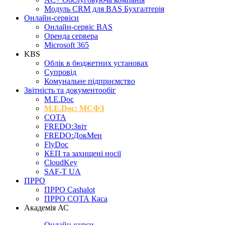
Модуль CRM для BAS Бухгалтерія
Онлайн-сервіси
Онлайн-сервіс BAS
Оренда сервера
Microsoft 365
KBS
Облік в бюджетних установах
Супровід
Комунальне підприємство
Звітність та документообіг
M.Е.Doc
M.E.Doc: МСФЗ
СОТА
FREDO:Звіт
FREDO:ДокМен
FlyDoc
КЕП та захищені носії
CloudKey
SAF-T UA
ПРРО
ПРРО Cashalot
ПРРО СОТА Каса
Академія АС
Онлайн-курси