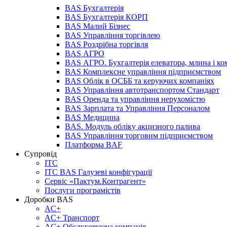
BAS Бухгалтерія
BAS Бухгалтерія КОРП
BAS Малий Бізнес
BAS Управління торгівлею
BAS Роздрібна торгівля
BAS АГРО
BAS АГРО. Бухгалтерія елеватора, млина і ко
BAS Комплексне управління підприємством
BAS Облік в ОСББ та керуючих компаніях
BAS Управління автотранспортом Стандарт
BAS Оренда та управління нерухомістю
BAS Зарплата та Управління Персоналом
BAS Медицина
BAS. Модуль обліку акцизного палива
BAS Управління торговим підприємством
Платформа BAF
Супровід
ІТС
ІТС BAS Галузеві конфігурації
Сервіс «Пактум.Контрагент»
Послуги програмістів
Доробки BAS
AC+
AC+ Транспорт
AC+ Обслуговуюча компанія