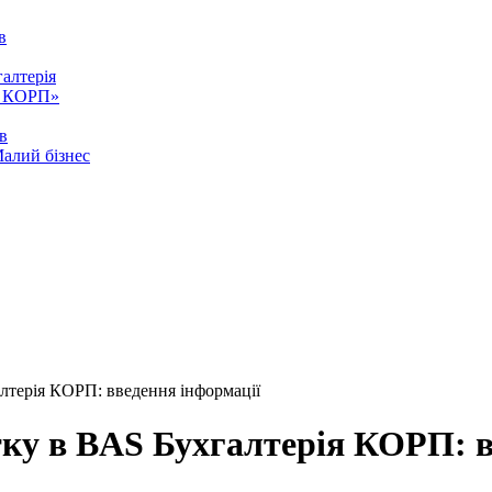
в
алтерія
ія КОРП»
ів
Малий бізнес
алтерiя КОРП: введення інформації
тку в BAS Бухгалтерiя КОРП: 