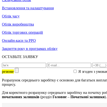
Встановлення та налаштування
Облік часу
Облік виробництва
Облік торгових операцій
Онлайн-каси та РРО
Закриття року в програмах обліку
ОСТАВЬТЕ ЗАЯВКУ
резюме
Я згоден з умова
Розрахунок середнього заробітку є основою для багатьох виплат
процесу.
Для коректного розрахунку середнього заробітку на початку р
початкових залишків
(розділ
Головне
–
Початкові залишки
).