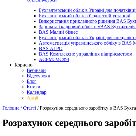
Бухгалтерський облік в Україні для початківці
Бухгалтерський облік в бюджетній установі
Використання прикладного рішення BAS Бухг
Зарплата і кадровий облік в «BAS Бухгалтер
BAS Малий бізнес
Бухгалтерський облік в Україні для спеціаліст
Автоматизація управлінського обліку в BAS 
BAS АГРО
BAS Комплексне управління підприємством
ACPM: МСФЗ
Корисно
Вебінари
Відеоуроки
Блог
Книги
Календар
Акції
Головна
/
Статті
/
Розрахунок середнього заробітку в BAS Бухг
Розрахунок середнього заробі