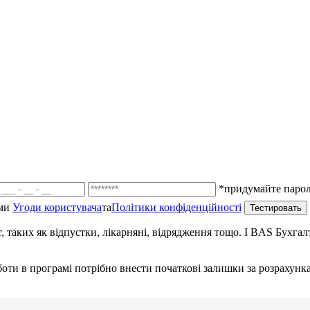
*придумайте пароль
ми
Угоди користувача
та
Політики конфіденційності
, таких як відпустки, лікарняні, відрядження тощо. І BAS Бухга
оботи в програмі потрібно внести початкові залишки за розраху