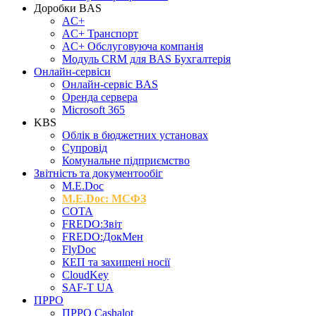
Доробки BAS
AC+
AC+ Транспорт
AC+ Обслуговуюча компанія
Модуль CRM для BAS Бухгалтерія
Онлайн-сервіси
Онлайн-сервіс BAS
Оренда сервера
Microsoft 365
KBS
Облік в бюджетних установах
Супровід
Комунальне підприємство
Звітність та документообіг
M.Е.Doc
M.E.Doc: МСФЗ
СОТА
FREDO:Звіт
FREDO:ДокМен
FlyDoc
КЕП та захищені носії
CloudKey
SAF-T UA
ПРРО
ПРРО Cashalot