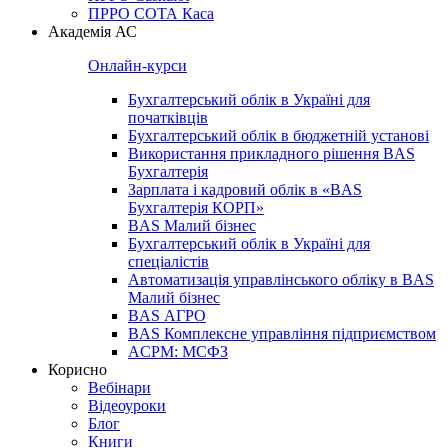
ПРРО СОТА Каса
Академія АС
Онлайн-курси
Бухгалтерський облік в Україні для
початківців
Бухгалтерський облік в бюджетній установі
Використання прикладного рішення BAS
Бухгалтерія
Зарплата і кадровий облік в «BAS
Бухгалтерія КОРП»
BAS Малий бізнес
Бухгалтерський облік в Україні для
спеціалістів
Автоматизація управлінського обліку в BAS
Малий бізнес
BAS АГРО
BAS Комплексне управління підприємством
ACPM: МСФЗ
Корисно
Вебінари
Відеоуроки
Блог
Книги