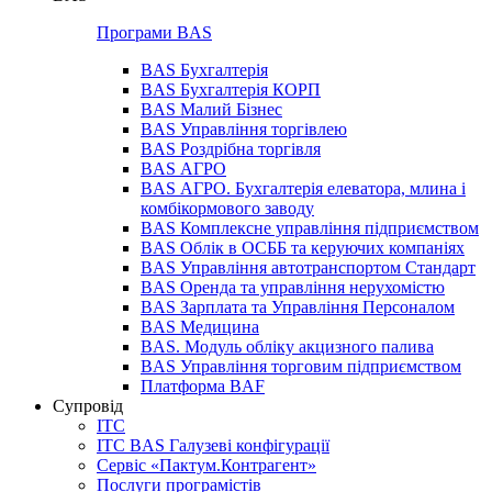
Програми BAS
BAS Бухгалтерія
BAS Бухгалтерія КОРП
BAS Малий Бізнес
BAS Управління торгівлею
BAS Роздрібна торгівля
BAS АГРО
BAS АГРО. Бухгалтерія елеватора, млина і
комбікормового заводу
BAS Комплексне управління підприємством
BAS Облік в ОСББ та керуючих компаніях
BAS Управління автотранспортом Стандарт
BAS Оренда та управління нерухомістю
BAS Зарплата та Управління Персоналом
BAS Медицина
BAS. Модуль обліку акцизного палива
BAS Управління торговим підприємством
Платформа BAF
Супровід
ІТС
ІТС BAS Галузеві конфігурації
Сервіс «Пактум.Контрагент»
Послуги програмістів