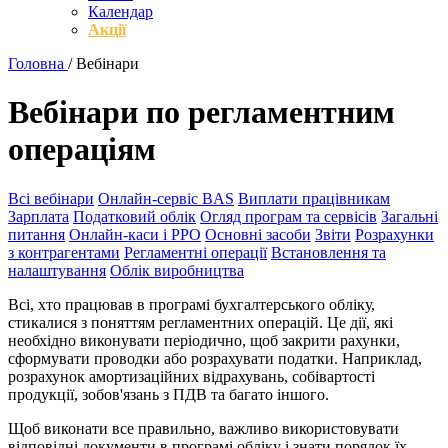
Календар
Акції
Головна
/
Вебінари
Вебінари по регламентним
операціям
Всі вебінари
Онлайн-сервіс BAS
Виплати працівникам
Зарплата
Податковий облік
Огляд програм та сервісів
Загальні
питання
Онлайн-каси і РРО
Основні засоби
Звіти
Розрахунки
з контрагентами
Регламентні операції
Встановлення та
налаштування
Облік виробництва
Всі, хто працював в програмі бухгалтерського обліку,
стикалися з поняттям регламентних операцій. Це дії, які
необхідно виконувати періодично, щоб закрити рахунки,
сформувати проводки або розрахувати податки. Наприклад,
розрахунок амортизаційних відрахувань, собівартості
продукції, зобов'язань з ПДВ та багато іншого.
Щоб виконати все правильно, важливо використовувати
відповідні документи в програмі обліку і знати порядок їх