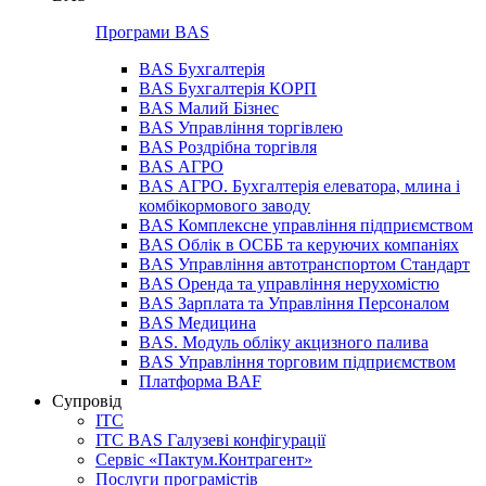
Програми BAS
BAS Бухгалтерія
BAS Бухгалтерія КОРП
BAS Малий Бізнес
BAS Управління торгівлею
BAS Роздрібна торгівля
BAS АГРО
BAS АГРО. Бухгалтерія елеватора, млина і
комбікормового заводу
BAS Комплексне управління підприємством
BAS Облік в ОСББ та керуючих компаніях
BAS Управління автотранспортом Стандарт
BAS Оренда та управління нерухомістю
BAS Зарплата та Управління Персоналом
BAS Медицина
BAS. Модуль обліку акцизного палива
BAS Управління торговим підприємством
Платформа BAF
Супровід
ІТС
ІТС BAS Галузеві конфігурації
Сервіс «Пактум.Контрагент»
Послуги програмістів