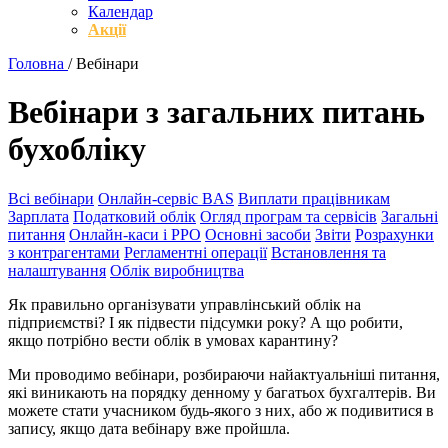
Календар
Акції
Головна
/
Вебінари
Вебінари з загальних питань
бухобліку
Всі вебінари
Онлайн-сервіс BAS
Виплати працівникам
Зарплата
Податковий облік
Огляд програм та сервісів
Загальні
питання
Онлайн-каси і РРО
Основні засоби
Звіти
Розрахунки
з контрагентами
Регламентні операції
Встановлення та
налаштування
Облік виробництва
Як правильно організувати управлінський облік на
підприємстві? І як підвести підсумки року? А що робити,
якщо потрібно вести облік в умовах карантину?
Ми проводимо вебінари, розбираючи найактуальніші питання,
які виникають на порядку денному у багатьох бухгалтерів. Ви
можете стати учасником будь-якого з них, або ж подивитися в
запису, якщо дата вебінару вже пройшла.