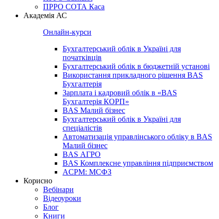
ПРРО СОТА Каса
Академія АС
Онлайн-курси
Бухгалтерський облік в Україні для
початківців
Бухгалтерський облік в бюджетній установі
Використання прикладного рішення BAS
Бухгалтерія
Зарплата і кадровий облік в «BAS
Бухгалтерія КОРП»
BAS Малий бізнес
Бухгалтерський облік в Україні для
спеціалістів
Автоматизація управлінського обліку в BAS
Малий бізнес
BAS АГРО
BAS Комплексне управління підприємством
ACPM: МСФЗ
Корисно
Вебінари
Відеоуроки
Блог
Книги