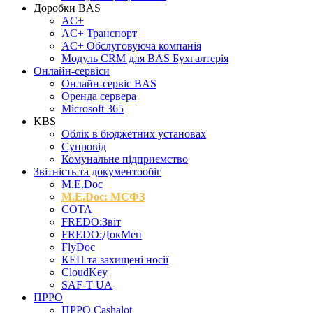
Доробки BAS
AC+
AC+ Транспорт
AC+ Обслуговуюча компанія
Модуль CRM для BAS Бухгалтерія
Онлайн-сервіси
Онлайн-сервіс BAS
Оренда сервера
Microsoft 365
KBS
Облік в бюджетних установах
Супровід
Комунальне підприємство
Звітність та документообіг
M.Е.Doc
M.E.Doc: МСФЗ
СОТА
FREDO:Звіт
FREDO:ДокМен
FlyDoc
КЕП та захищені носії
CloudKey
SAF-T UA
ПРРО
ПРРО Cashalot