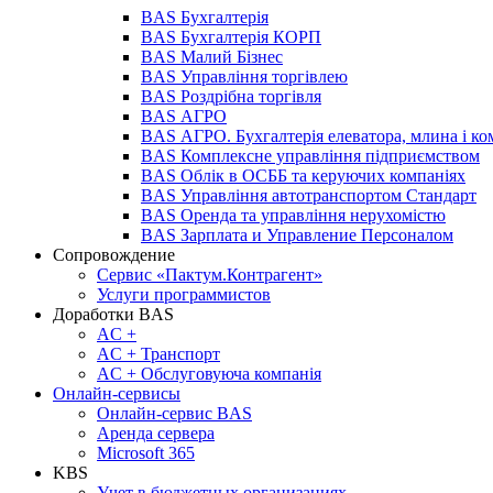
BAS Бухгалтерія
BAS Бухгалтерія КОРП
BAS Малий Бізнес
BAS Управління торгівлею
BAS Роздрібна торгівля
BAS АГРО
BAS АГРО. Бухгалтерія елеватора, млина і ко
BAS Комплексне управління підприємством
BAS Облік в ОСББ та керуючих компаніях
BAS Управління автотранспортом Стандарт
BAS Оренда та управління нерухомістю
BAS Зарплата и Управление Персоналом
Сопровождение
Сервис «Пактум.Контрагент»
Услуги программистов
Доработки BAS
AC +
AC + Транспорт
AC + Обслуговуюча компанія
Онлайн-сервисы
Онлайн-сервис BAS
Аренда сервера
Microsoft 365
KBS
Учет в бюджетных организациях