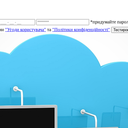
*придумайте пароль
ми
"Угоди користувача"
та
"Політики конфіденційності"