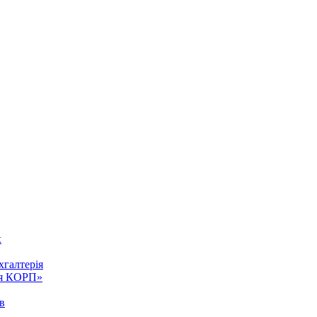
х
галтерія
ия КОРП»
ів