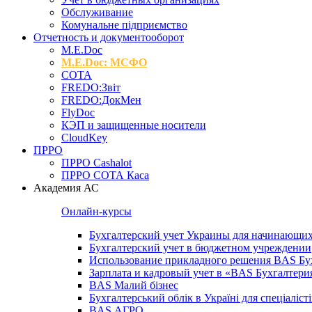
Обслуживание
Комунальне підприємство
Отчетность и документооборот
M.Е.Doc
M.E.Doc: МСФО
СОТА
FREDO:Звіт
FREDO:ДокМен
FlyDoc
КЭП и защищенные носители
CloudKey
ПРРО
ПРРО Cashalot
ПРРО СОТА Каса
Академия АС
Онлайн-курсы
Бухгалтерский учет Украины для начинающи
Бухгалтерский учет в бюджетном учреждении
Использование прикладного решения BAS Бух
Зарплата и кадровый учет в «BAS Бухгалтер
BAS Малий бізнес
Бухгалтерський облік в Україні для спеціаліст
BAS АГРО