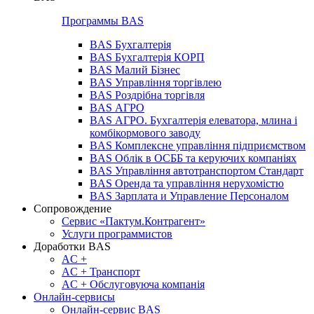
Программы BAS
BAS Бухгалтерія
BAS Бухгалтерія КОРП
BAS Малий Бізнес
BAS Управління торгівлею
BAS Роздрібна торгівля
BAS АГРО
BAS АГРО. Бухгалтерія елеватора, млина і
комбікормового заводу
BAS Комплексне управління підприємством
BAS Облік в ОСББ та керуючих компаніях
BAS Управління автотранспортом Стандарт
BAS Оренда та управління нерухомістю
BAS Зарплата и Управление Персоналом
Сопровождение
Сервис «Пактум.Контрагент»
Услуги программистов
Доработки BAS
AC +
AC + Транспорт
AC + Обслуговуюча компанія
Онлайн-сервисы
Онлайн-сервис BAS