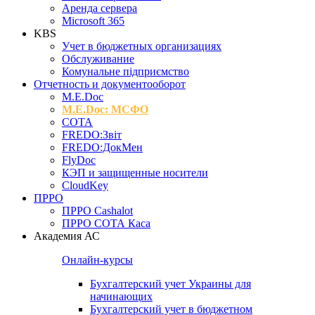
Аренда сервера
Microsoft 365
KBS
Учет в бюджетных организациях
Обслуживание
Комунальне підприємство
Отчетность и документооборот
M.Е.Doc
M.E.Doc: МСФО
СОТА
FREDO:Звіт
FREDO:ДокМен
FlyDoc
КЭП и защищенные носители
CloudKey
ПРРО
ПРРО Cashalot
ПРРО СОТА Каса
Академия АС
Онлайн-курсы
Бухгалтерский учет Украины для
начинающих
Бухгалтерский учет в бюджетном