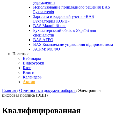
учреждении
Использование прикладного решения BAS
Бухгалтерія
Зарплата и кадровый учет в «BAS
Бухгалтерия КОРП»
BAS Малий бізнес
Бухгалтерський облік в Україні для
спеціалістів
BAS АГРО
BAS Комплексне управління підприємством
ACPM: МСФО
Полезное
Вебинары
Видеоуроки
Блог
Книги
Календарь
Акции
Главная
/
Отчетность и документооборот
/
Электронная
цифровая подпись (ЭЦП)
Квалифицированная