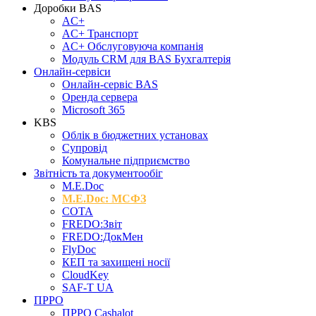
Доробки BAS
AC+
AC+ Транспорт
AC+ Обслуговуюча компанія
Модуль CRM для BAS Бухгалтерія
Онлайн-сервіси
Онлайн-сервіс BAS
Оренда сервера
Microsoft 365
KBS
Облік в бюджетних установах
Супровід
Комунальне підприємство
Звітність та документообіг
M.Е.Doc
M.E.Doc: МСФЗ
СОТА
FREDO:Звіт
FREDO:ДокМен
FlyDoc
КЕП та захищені носії
CloudKey
SAF-T UA
ПРРО
ПРРО Cashalot