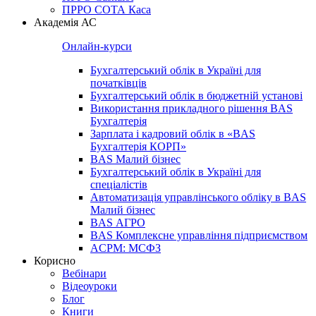
ПРРО СОТА Каса
Академія АС
Онлайн-курси
Бухгалтерський облік в Україні для
початківців
Бухгалтерський облік в бюджетній установі
Використання прикладного рішення BAS
Бухгалтерія
Зарплата і кадровий облік в «BAS
Бухгалтерія КОРП»
BAS Малий бізнес
Бухгалтерський облік в Україні для
спеціалістів
Автоматизація управлінського обліку в BAS
Малий бізнес
BAS АГРО
BAS Комплексне управління підприємством
ACPM: МСФЗ
Корисно
Вебінари
Відеоуроки
Блог
Книги