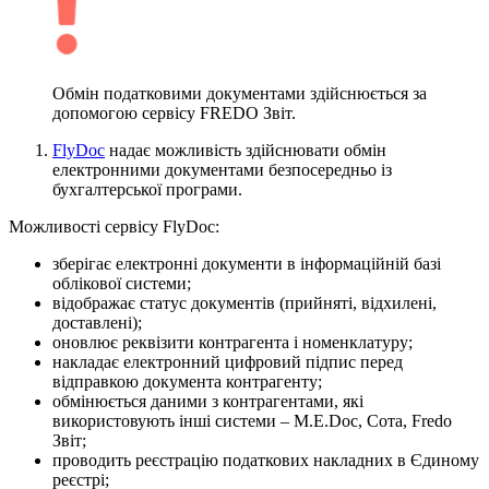
Обмін податковими документами здійснюється за
допомогою сервісу FREDO Звіт.
FlyDoc
надає можливість здійснювати обмін
електронними документами безпосередньо із
бухгалтерської програми.
Можливості сервісу FlyDoc:
зберігає електронні документи в інформаційній базі
облікової системи;
відображає статус документів (прийняті, відхилені,
доставлені);
оновлює реквізити контрагента і номенклатуру;
накладає електронний цифровий підпис перед
відправкою документа контрагенту;
обмінюється даними з контрагентами, які
використовують інші системи – M.E.Doc, Сота, Fredo
Звіт;
проводить реєстрацію податкових накладних в Єдиному
реєстрі;