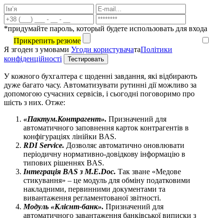
*придумайте пароль, который будете использовать для входа
Прикрепить резюме
Я згоден з умовами
Угоди користувача
та
Політики
конфіденційності
У кожного бухгалтера є щоденні завдання, які відбирають
дуже багато часу. Автоматизувати рутинні дії можливо за
допомогою сучасних сервісів, і сьогодні поговоримо про
шість з них. Отже:
«Пактум.Контрагент».
Призначений для
автоматичного заповнення карток контрагентів в
конфігураціях лінійки BAS.
RDI Service.
Дозволяє автоматично оновлювати
періодичну нормативно-довідкову інформацію в
типових рішеннях BAS.
Інтеграція BAS з M.E.Doc.
Так зване «Медове
стикування» – це модуль для обміну податковими
накладними, первинними документами та
вивантаження регламентованої звітності.
Модуль «Клієнт-банк».
Призначений для
автоматичного завантаження банківської виписки з