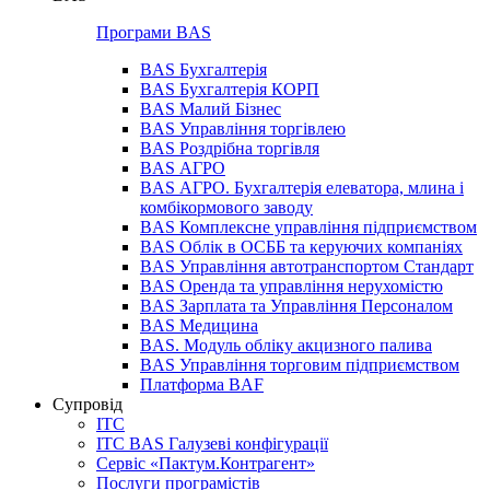
Програми BAS
BAS Бухгалтерія
BAS Бухгалтерія КОРП
BAS Малий Бізнес
BAS Управління торгівлею
BAS Роздрібна торгівля
BAS АГРО
BAS АГРО. Бухгалтерія елеватора, млина і
комбікормового заводу
BAS Комплексне управління підприємством
BAS Облік в ОСББ та керуючих компаніях
BAS Управління автотранспортом Стандарт
BAS Оренда та управління нерухомістю
BAS Зарплата та Управління Персоналом
BAS Медицина
BAS. Модуль обліку акцизного палива
BAS Управління торговим підприємством
Платформа BAF
Супровід
ІТС
ІТС BAS Галузеві конфігурації
Сервіс «Пактум.Контрагент»
Послуги програмістів