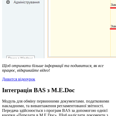
Щоб отримати більше інформації та подивитися, як все
працює, відкривайте відео
!
Дивится відеоурок
Інтеграція BAS з M.E.Doc
Модуль для обміну первинними документами. податковими
накладними, та вивантаження регламентованої звітності.
Передача здійснюється з програм BAS за допомогою однієї
кнопки «Передати в M.E.Doc». Щоб надіслати документи з