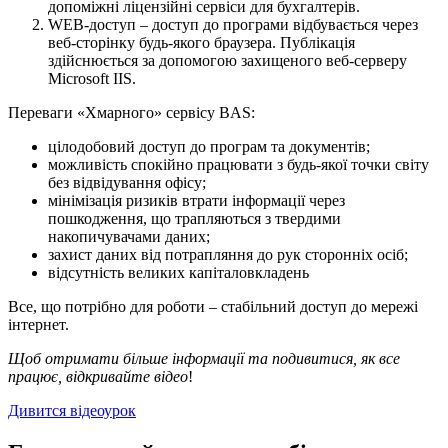
допоміжні ліцензійні сервіси для бухгалтерів.
WEB-доступ – доступ до програми відбувається через
веб-сторінку будь-якого браузера. Публікація
здійснюється за допомогою захищеного веб-серверу
Microsoft IIS.
Переваги «Хмарного» сервісу BAS:
цілодобовий доступ до програм та документів;
можливість спокійно працювати з будь-якої точки світу
без відвідування офісу;
мінімізація ризиків втрати інформації через
пошкодження, що трапляються з твердими
накопичувачами даних;
захист даних від потрапляння до рук сторонніх осіб;
відсутність великих капіталовкладень
Все, що потрібно для роботи – стабільний доступ до мережі
інтернет.
Щоб отримати більше інформації та подивитися, як все
працює, відкривайте відео
!
Дивится відеоурок