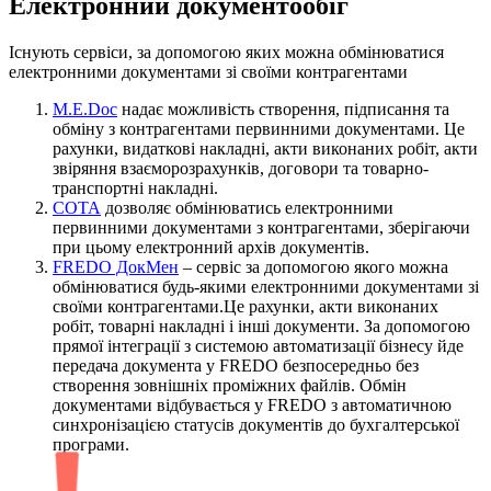
Електронний документообіг
Існують сервіси, за допомогою яких можна обмінюватися
електронними документами зі своїми контрагентами
M.E.Doc
надає можливість створення, підписання та
обміну з контрагентами первинними документами. Це
рахунки, видаткові накладні, акти виконаних робіт, акти
звіряння взаєморозрахунків, договори та товарно-
транспортні накладні.
СОТА
дозволяє обмінюватись електронними
первинними документами з контрагентами, зберігаючи
при цьому електронний архів документів.
FREDO ДокМен
– сервіс за допомогою якого можна
обмінюватися будь-якими електронними документами зі
своїми контрагентами.Це рахунки, акти виконаних
робіт, товарні накладні і інші документи. За допомогою
прямої інтеграції з системою автоматизації бізнесу йде
передача документа у FREDO безпосередньо без
створення зовнішніх проміжних файлів. Обмін
документами відбувається у FREDO з автоматичною
синхронізацією статусів документів до бухгалтерської
програми.