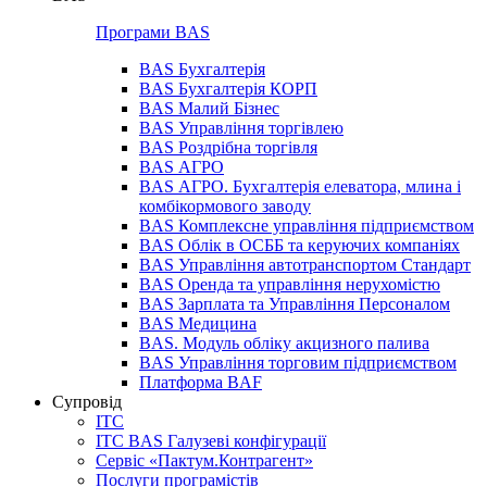
Програми BAS
BAS Бухгалтерія
BAS Бухгалтерія КОРП
BAS Малий Бізнес
BAS Управління торгівлею
BAS Роздрібна торгівля
BAS АГРО
BAS АГРО. Бухгалтерія елеватора, млина і
комбікормового заводу
BAS Комплексне управління підприємством
BAS Облік в ОСББ та керуючих компаніях
BAS Управління автотранспортом Стандарт
BAS Оренда та управління нерухомістю
BAS Зарплата та Управління Персоналом
BAS Медицина
BAS. Модуль обліку акцизного палива
BAS Управління торговим підприємством
Платформа BAF
Супровід
ІТС
ІТС BAS Галузеві конфігурації
Сервіс «Пактум.Контрагент»
Послуги програмістів