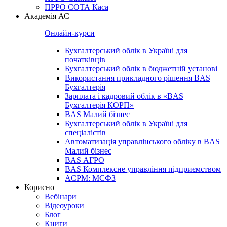
ПРРО СОТА Каса
Академія АС
Онлайн-курси
Бухгалтерський облік в Україні для
початківців
Бухгалтерський облік в бюджетній установі
Використання прикладного рішення BAS
Бухгалтерія
Зарплата і кадровий облік в «BAS
Бухгалтерія КОРП»
BAS Малий бізнес
Бухгалтерський облік в Україні для
спеціалістів
Автоматизація управлінського обліку в BAS
Малий бізнес
BAS АГРО
BAS Комплексне управління підприємством
ACPM: МСФЗ
Корисно
Вебінари
Відеоуроки
Блог
Книги