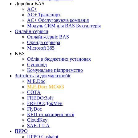
Доробки BAS
AC+
AC+ Транспорт
AC+ Обслуговуюча компанія
Модуль CRM для BAS Бухгалтерія
Онлайн-сервіси
Онлайн-сервіс BAS
Оренда сервера
Microsoft 365
KBS
Облік в бюджетних установах
Супровід
Комунальне підприємство
Звітність та документообіг
M.Е.Doc
M.E.Doc: МСФЗ
СОТА
FREDO:Звіт
FREDO:ДокМен
FlyDoc
КЕП та захищені носії
CloudKey
SAF-T UA
ПРРО
ПРРО Cashalot