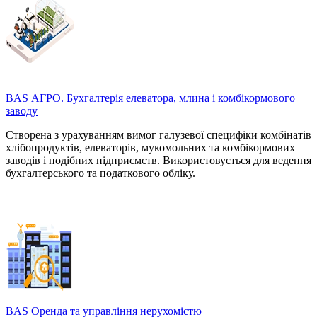
BAS АГРО. Бухгалтерія елеватора, млина і комбікормового
заводу
Створена з урахуванням вимог галузевої специфіки комбінатів
хлібопродуктів, елеваторів, мукомольних та комбікормових
заводів і подібних підприємств. Використовується для ведення
бухгалтерського та податкового обліку.
BAS Оренда та управління нерухомістю