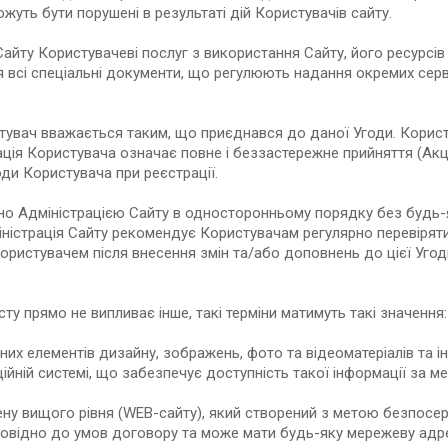
ожуть бути порушені в результаті дій Користувачів сайту.
йту Користувачеві послуг з використання Сайту, його ресурсів т
 всі спеціальні документи, що регулюють надання окремих сервіс
стувач вважається таким, що приєднався до даної Угоди. Корис
ація Користувача означає повне і беззастережне прийняття (Акц
ди Користувача при реєстрації.
но Адміністрацією Сайту в односторонньому порядку без будь-
істрація Сайту рекомендує Користувачам регулярно перевіряти у
истувачем після внесення змін та/або доповнень до цієї Угод
ксту прямо не випливає інше, такі терміни матимуть такі значення:
ічних елементів дизайну, зображень, фото та відеоматеріалів та ін
ійній системі, що забезпечує доступність такої інформації за 
ену вищого рівня (WEB-сайту), який створений з метою безпосе
повідно до умов договору та може мати будь-яку мережеву адресу