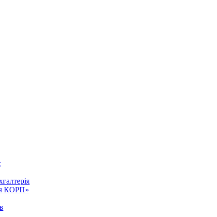
х
галтерія
ия КОРП»
ів