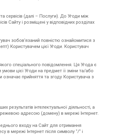
а сервісів (далі – Послуги). До Угоди між
ів Сайту і розміщені у відповідних розділах
тувач зобов'язаний повністю ознайомитися з
епт) Користувачем цієї Угоди. Користувач
якого спеціального повідомлення. Ця Угода є
мови цієї Угоди на предмет її зміни та/або
и означає прийняття та згоду Користувача з
ших результатів інтелектуальної діяльності, а
мережевою адресою (домену) в мережі Інтернет.
реднього входу на Сайт для отримання
 в мережі Інтернет після символу "/" і