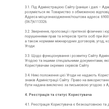
3.1. Під Адміністрацією Сайту (раніше і далі – Ад
розуміється як Товариство з обмеженою відпов
Адреса місцезнаходження/поштова адреса: 69005
(067)6113326.
3.2. Звернення, пропозиції і претензії фізичних і
порушеннями прав та інтересів третіх осіб при й
а також нормами міжнародних договорів, угод, ко
Угоди.
3.3. Щодо функціонування і розвитку Сайту Адмін
Угодою та іншими спеціальними документами, які
Користувачам окремих сервісів Сайту.
3.4. Ніякі положення цієї Угоди не надають Кори
знаків Адміністрації Сайту. Право на використанн
бути надана виключно за письмовою угодою з Ад
4. Реєстрація та статус Користувача
4.1. Реєстрація Користувача є безкоштовною та