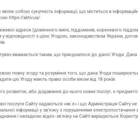
 являє собою сукупність інформації, що міститься в інформаційн
 https://aktiv.ua/.
режевої адреси (доменного імені, піддоменів, кореневого піддом
у відповідності з цією Угодою, законодавством України, догово
ів.
стувач вважається таким, що приєдналося до даної Угоди. Дана 
 свою повну згоду та розуміння того, що дана Угода поширюєть
адати цю Угоду мають право особи віком від 18 років.
ого розвиток, або додавання до нього нових послуг, є предметом
всі послуги Сайту надаються «як є» і що Адміністрація Сайту не 
льної інформації у зв'язку з порушеннями електропостачання аб
аднання і наладкою відео-зв'язку на Сайті вирішуються Користув