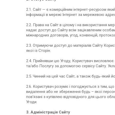
2.1. Сайт — є комерційним інтернет-ресурсом який
інформації в мережі Інтернет за мережевою адресою
2.2. Права на Сайт в цілому і на використання ме
надає доступ до Сайту всім зацікавленим особам 
міжнародних договорів, угод, конвенцій, протокол
2.3. Отримуючи доступ до матеріалів Сайту Кори
якої із Сторін.
2.4. Прийнявши цю Угоду, Користувач висловлює
та/або Послугу за допомогою сервісу Сайту. Укл
2.5. Чинний на цей час Сайт, а також будь-який й
2.6. Користувач розуміє і погоджується з тим, що 
видалення або не збереження будь – якої персона
пов'язані з купівлею відповідного для цього обл
Угоди.
3. Адміністрація Сайту