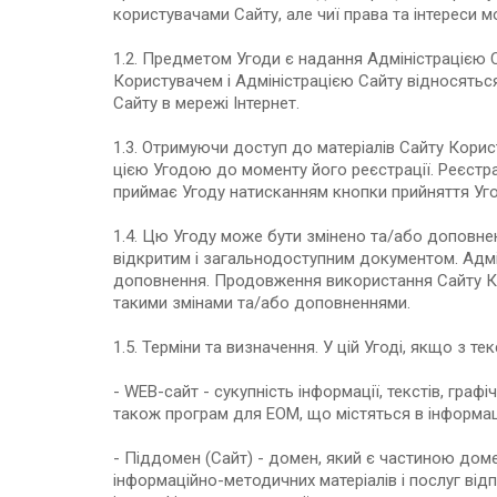
користувачами Сайту, але чиї права та інтереси м
1.2. Предметом Угоди є надання Адміністрацією Са
Користувачем і Адміністрацією Сайту відносяться
Сайту в мережі Інтернет.
1.3. Отримуючи доступ до матеріалів Сайту Кори
цією Угодою до моменту його реєстрації. Реєстр
приймає Угоду натисканням кнопки прийняття Уго
1.4. Цю Угоду може бути змінено та/або доповне
відкритим і загальнодоступним документом. Адмін
доповнення. Продовження використання Сайту Кор
такими змінами та/або доповненнями.
1.5. Терміни та визначення. У цій Угоді, якщо з те
- WEB-сайт - сукупність інформації, текстів, граф
також програм для ЕОМ, що містяться в інформац
- Піддомен (Сайт) - домен, який є частиною дом
інформаційно-методичних матеріалів і послуг від