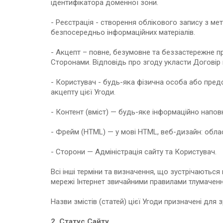
ідентифікатора доменної зони.
- Реєстрація - створення облікового запису з 
безпосередньо інформаційних матеріалів.
- Акцепт – повне, безумовне та беззастережне 
Сторонами. Відповідь про згоду укласти Договір 
- Користувач - будь-яка фізична особа або пред
акцепту цієї Угоди.
- Контент (вміст) — будь-яке інформаційно напов
- Фрейм (HTML) — у мові HTML, веб-дизайн: облас
- Сторони — Адміністрація сайту та Користувач.
Всі інші терміни та визначення, що зустрічаютьс
мережі Інтернет звичайними правилами тлумачення
Назви змістів (статей) цієї Угоди призначені дл
2. Статус Сайту