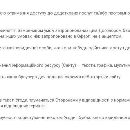
метою отримання доступу до додаткових послуг та/або програмн
прийняття Замовником умов запропонованих цим Договором без
на інших умовах, ніж запропоновано в Оферті, не є акцептом.
ставник юридичної особи, яка коли-небудь здійснила доступ до 
нення інформаційного ресурсу (Сайту) — тексти, графіка, мульти
ть вікна браузера для подання окремої веб-сторінки сайту.
я в тексті Угоди, тлумачаться Сторонами у відповідності з норм
 відповідних термінів.
я зручності користування текстом Угоди і буквального юридичног