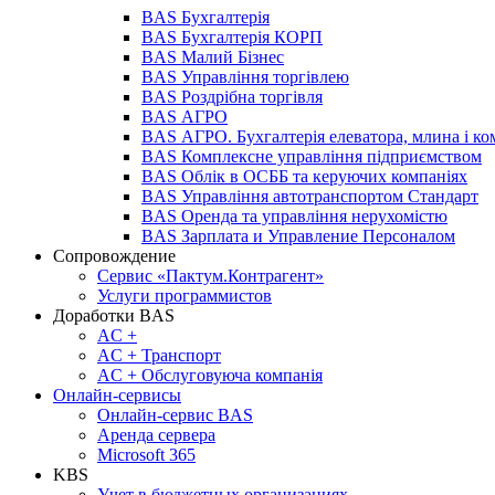
BAS Бухгалтерія
BAS Бухгалтерія КОРП
BAS Малий Бізнес
BAS Управління торгівлею
BAS Роздрібна торгівля
BAS АГРО
BAS АГРО. Бухгалтерія елеватора, млина і ко
BAS Комплексне управління підприємством
BAS Облік в ОСББ та керуючих компаніях
BAS Управління автотранспортом Стандарт
BAS Оренда та управління нерухомістю
BAS Зарплата и Управление Персоналом
Сопровождение
Сервис «Пактум.Контрагент»
Услуги программистов
Доработки BAS
AC +
AC + Транспорт
AC + Обслуговуюча компанія
Онлайн-сервисы
Онлайн-сервис BAS
Аренда сервера
Microsoft 365
KBS
Учет в бюджетных организациях