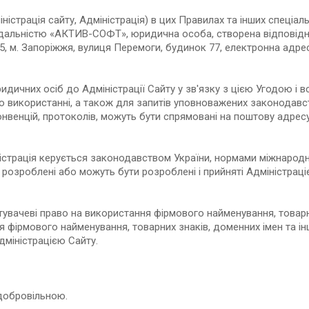
міністрація сайту, Адміністрація) в цих Правилах та інших спеціа
ідальністю «АКТИВ-СОФТ», юридична особа, створена відповідн
, м. Запоріжжя, вулиця Перемоги, будинок 77, електронна адре
 юридичних осіб до Адміністрації Сайту у зв'язку з цією Угодою 
ого використанні, а також для запитів уповноважених законодав
нвенцій, протоколів, можуть бути спрямовані на поштову адресу 
істрація керується законодавством України, нормами міжнародни
 розроблені або можуть бути розроблені і прийняті Адміністрац
стувачеві право на використання фірмового найменування, товарни
я фірмового найменування, товарних знаків, доменних імен та ін
міністрацією Сайту.
 добровільною.