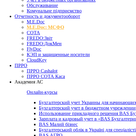
Обслуживание
Комунальне підприємство
Отчетность и документооборот
M.Е.Doc
M.E.Doc: МСФО
СОТА
FREDO:Звіт
FREDO:ДокМен
FlyDoc
КЭП и защищенные носители
CloudKey
ПРРО
ПРРО Cashalot
ПРРО СОТА Каса
Академия АС
Онлайн-курсы
Бухгалтерский учет Украины для начинающи
Бухгалтерский учет в бюджетном учреждении
Использование прикладного решения BAS Бух
Зарплата и кадровый учет в «BAS Бухгалтер
BAS Малий бізнес
Бухгалтерський облік в Україні для спеціаліст
BAS АГРО