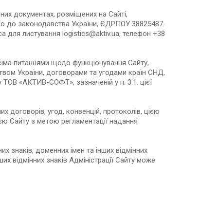
льних документах, розміщених на Сайті,
о до законодавства України, ЄДРПОУ 38825487.
са для листування
logistics@aktiv.ua
, телефон +38
і всіма питаннями щодо функціонування Сайту,
ством України, договорами та угодами країн СНД,
ТОВ «АКТИВ-СОФТ», зазначеній у п. 3.1. цієї
х договорів, угод, конвенцій, протоколів, цією
ією Сайту з метою регламентації надання
х знаків, доменних імен та інших відмінних
ших відмінних знаків Адміністрації Сайту може