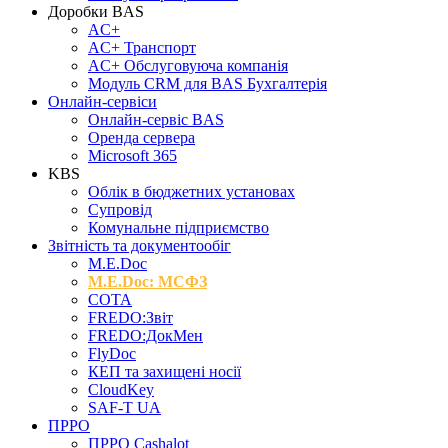
Доробки BAS
AC+
AC+ Транспорт
AC+ Обслуговуюча компанія
Модуль CRM для BAS Бухгалтерія
Онлайн-сервіси
Онлайн-сервіс BAS
Оренда сервера
Microsoft 365
KBS
Облік в бюджетних установах
Супровід
Комунальне підприємство
Звітність та документообіг
M.Е.Doc
M.E.Doc: МСФЗ
СОТА
FREDO:Звіт
FREDO:ДокМен
FlyDoc
КЕП та захищені носії
CloudKey
SAF-T UA
ПРРО
ПРРО Cashalot