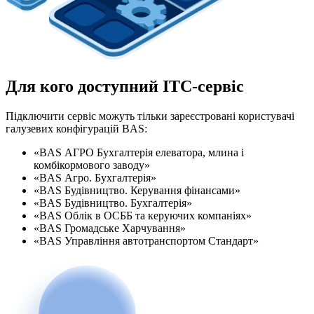
Для кого доступний ITC-сервіс
Підключити сервіс можуть тільки зареєстровані користувачі
галузевих конфігурацій BAS:
«BAS АГРО Бухгалтерія елеватора, млина і
комбікормового заводу»
«BAS Агро. Бухгалтерія»
«BAS Будівництво. Керування фінансами»
«BAS Будівництво. Бухгалтерія»
«BAS Облік в ОСББ та керуючих компаніях»
«BAS Громадське Харчування»
«BAS Управління автотранспортом Стандарт»