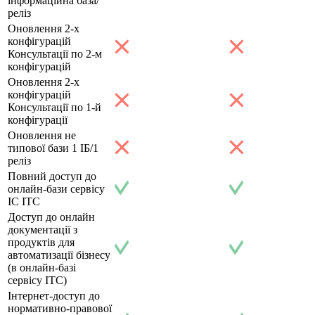
інформаційна база/
реліз
Оновлення 2-х
конфігурацій
Консультації по 2-м
конфігурацій
Оновлення 2-х
конфігурацій
Консультації по 1-й
конфігурації
Оновлення не
типової бази 1 ІБ/1
реліз
Повний доступ до
онлайн-бази сервісу
ІС ІТС
Доступ до онлайн
документації з
продуктів для
автоматизації бізнесу
(в онлайн-базі
сервісу ІТС)
Інтернет-доступ до
нормативно-правової