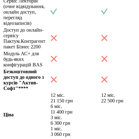
Сервіс Лекторій
(очне відвідування,
онлайн доступ,
перегляд
відеозаписів)
Доступ до онлайн-
сервісу
Пактум.Контрагент
пакет Бізнес 2200
Модуль АС+ для
будь-яких
конфігурацій BAS
Безкоштовний
доступ до одного з
курсів "Актив-
Софт"****
12 міс.
12 міс.
21 150
грн
22 500
грн
6 міс.
11 400
грн
Ціна
3 міс.
6 300
грн
1 міс.
3 060
грн