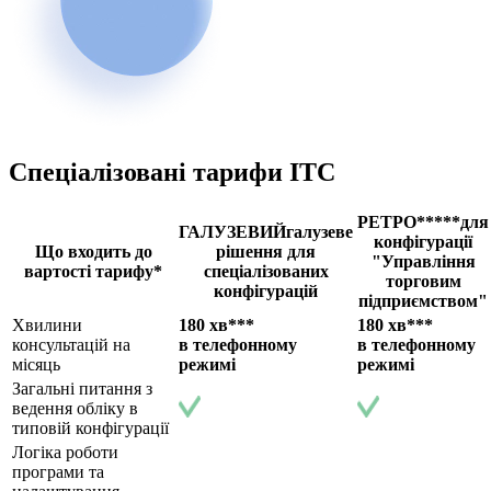
Спеціалізовані тарифи ІТС
РЕТРО*****
для
ГАЛУЗЕВИЙ
галузеве
конфігурації
Що входить до
рішення для
"Управління
вартості тарифу*
спеціалізованих
торговим
конфігурацій
підприємством"
Хвилини
180 хв***
180 хв***
консультацій на
в телефонному
в телефонному
місяць
режимі
режимі
Загальні питання з
ведення обліку в
типовій конфігурації
Логіка роботи
програми та