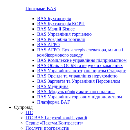
Програми BAS
BAS Бухгалтерія
BAS Бухгалтерія КОРП
BAS Малий Бізнес
BAS Управління торгівлею
BAS Роздрібна торгівля
BAS АГРО
BAS АГРО. Бухгалтерія елеватора, млина і
комбікормового заводу
BAS Комплексне управління підприємством
BAS Облік в ОСББ та керуючих компаніях
BAS Управління автотранспортом Стандарт
BAS Оренда та управління нерухомістю
BAS Зарплата та Управління Персоналом
BAS Медицина
BAS. Модуль обліку акцизного палива
BAS Управління торговим підприємством
Платформа BAF
Супровід
ІТС
ІТС BAS Галузеві конфігурації
Сервіс «Пактум.Контрагент»
Послуги програмістів