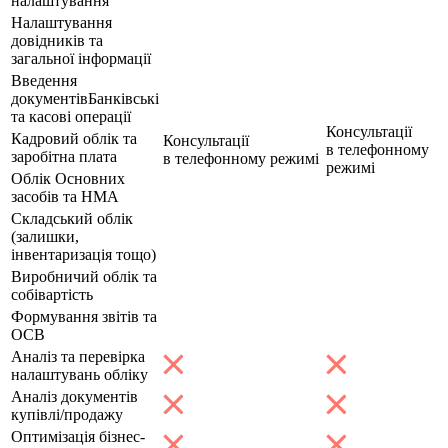
налаштування
Налаштування
довідників та
загальної інформації
Введення
документівБанківські
та касові операції
Консультації
Кадровий облік та
Консультації
в телефонному
заробітна плата
в телефонному режимі
режимі
Облік Основних
засобів та НМА
Складський облік
(залишки,
інвентаризація тощо)
Виробничий облік та
собівартість
Формування звітів та
ОСВ
Аналіз та перевірка
налаштувань обліку
Аналіз документів
купівлі/продажу
Оптимізація бізнес-