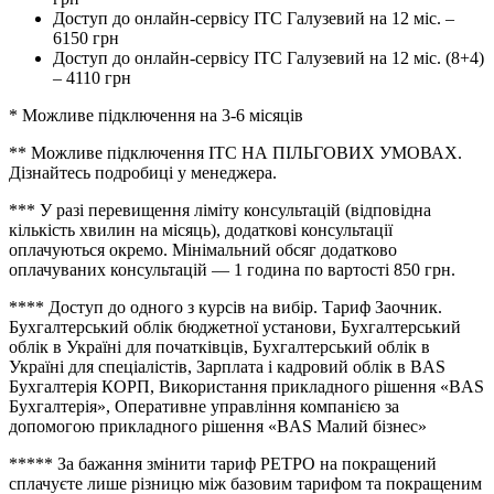
Доступ до онлайн-сервісу ІТС Галузевий на 12 міс. –
6150 грн
Доступ до онлайн-сервісу ІТС Галузевий на 12 міс. (8+4)
–
4110 грн
*
Можливе підключення на 3-6 місяців
**
Можливе підключення ІТС НА ПІЛЬГОВИХ УМОВАХ.
Дізнайтесь подробиці у менеджера.
***
У разі перевищення ліміту консультацій (відповідна
кількість хвилин на місяць), додаткові консультації
оплачуються окремо. Мінімальний обсяг додатково
оплачуваних консультацій — 1 година по вартості 850 грн.
****
Доступ до одного з курсів на вибір. Тариф Заочник.
Бухгалтерський облік бюджетної установи, Бухгалтерський
облік в Україні для початківців, Бухгалтерський облік в
Україні для спеціалістів, Зарплата і кадровий облік в BAS
Бухгалтерія КОРП, Використання прикладного рішення «BAS
Бухгалтерія», Оперативне управління компанією за
допомогою прикладного рішення «BAS Малий бізнес»
*****
За бажання змінити тариф РЕТРО на покращений
сплачуєте лише різницю між базовим тарифом та покращеним