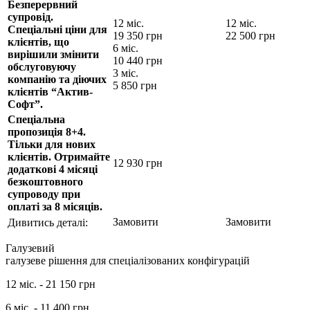
Безперервний
супровід.
12 міс.
12 міс.
Спеціальні ціни для
19 350
грн
22 500
грн
клієнтів, що
6 міс.
вирішили змінити
10 440
грн
обслуговуючу
3 міс.
компанію та діючих
5 850
грн
клієнтів “Актив-
Софт”.
Спеціальна
пропозиція 8+4.
Тільки для нових
клієнтів. Отримайте
12 930
грн
додаткові 4 місяці
безкоштовного
супроводу при
оплаті за 8 місяців.
Замовити
Замовити
Дивитись деталі:
Галузевий
галузеве рішення для спеціалізованих конфігурацій
12 міс. -
21 150
грн
6 міс. -
11 400
грн