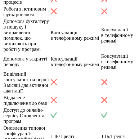
процесів
Робота з нетиповим
функціоналом
Допомога бухгалтеру
в пошуку і
Консультації
виправленні
Консультації
в телефонному
помилок, що
в телефонному режимі
режимі
виникають при
роботі у програмі
Консультації
Допомога у закритті
Консультації
в телефонному
періоду
в телефонному режимі
режимі
Виділений
консультант на перші
3 місяці для активної
адаптації
Віддалене
підключення до бази
Доступ до онлайн-
сервісу Оновлення
програм
Оновлення типової
конфігурації:
1 ІБ/1 реліз
1 ІБ/1 реліз