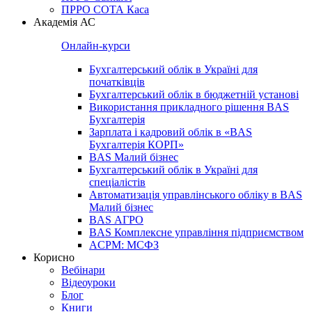
ПРРО СОТА Каса
Академія АС
Онлайн-курси
Бухгалтерський облік в Україні для
початківців
Бухгалтерський облік в бюджетній установі
Використання прикладного рішення BAS
Бухгалтерія
Зарплата і кадровий облік в «BAS
Бухгалтерія КОРП»
BAS Малий бізнес
Бухгалтерський облік в Україні для
спеціалістів
Автоматизація управлінського обліку в BAS
Малий бізнес
BAS АГРО
BAS Комплексне управління підприємством
ACPM: МСФЗ
Корисно
Вебінари
Відеоуроки
Блог
Книги