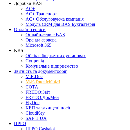
Доробки BAS
AC+
AC+ Транспорт
AC+ Обслуговуюча компанія
Модуль CRM для BAS Бухгалтерія
Онлайн-сервіси
Онлайн-сервіс BAS
Оренда сервера
Microsoft 365
KBS
Облік в бюджетних установах
Супровід
Комунальне підприємство
Звітність та документообіг
M.Е.Doc
M.E.Doc: МСФЗ
СОТА
FREDO:Звіт
FREDO:ДокМен
FlyDoc
КЕП та захищені носії
CloudKey
SAF-T UA
ПРРО
ПРРО Cashalot