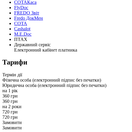
СОТАКаса
FlyDoc
FREDO Звіт
Fredo ДокМен
СОТА
Cashalot
M.E.Doc
ПТАХ
Державний сервіс
Електронний кабінет платника
Тарифи
Термін дії
Фізична особа
(електронний підпис без печатки)
Юридична особа
(електронний підпис без печатки)
на 1 рік
360
грн
360
грн
на 2 роки
720
грн
720
грн
Замовити
Замовити