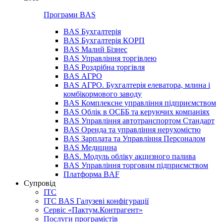
Програми BAS
BAS Бухгалтерія
BAS Бухгалтерія КОРП
BAS Малий Бізнес
BAS Управління торгівлею
BAS Роздрібна торгівля
BAS АГРО
BAS АГРО. Бухгалтерія елеватора, млина і
комбікормового заводу
BAS Комплексне управління підприємством
BAS Облік в ОСББ та керуючих компаніях
BAS Управління автотранспортом Стандарт
BAS Оренда та управління нерухомістю
BAS Зарплата та Управління Персоналом
BAS Медицина
BAS. Модуль обліку акцизного палива
BAS Управління торговим підприємством
Платформа BAF
Супровід
ІТС
ІТС BAS Галузеві конфігурації
Сервіс «Пактум.Контрагент»
Послуги програмістів