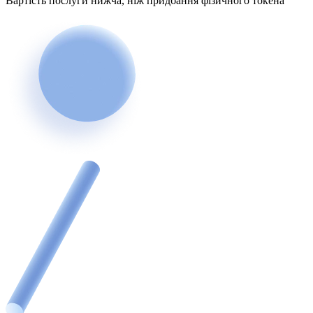
Вартість послуги нижча, ніж придбання фізичного токена