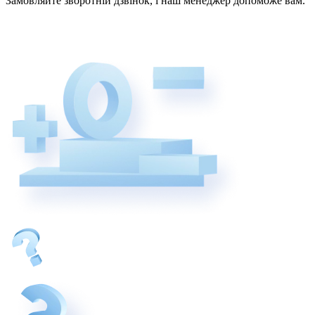
Замовляйте зворотній дзвінок, і наш менеджер допоможе вам.