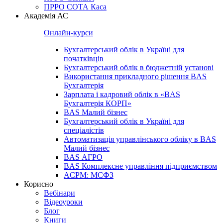
ПРРО СОТА Каса
Академія АС
Онлайн-курси
Бухгалтерський облік в Україні для
початківців
Бухгалтерський облік в бюджетній установі
Використання прикладного рішення BAS
Бухгалтерія
Зарплата і кадровий облік в «BAS
Бухгалтерія КОРП»
BAS Малий бізнес
Бухгалтерський облік в Україні для
спеціалістів
Автоматизація управлінського обліку в BAS
Малий бізнес
BAS АГРО
BAS Комплексне управління підприємством
ACPM: МСФЗ
Корисно
Вебінари
Відеоуроки
Блог
Книги