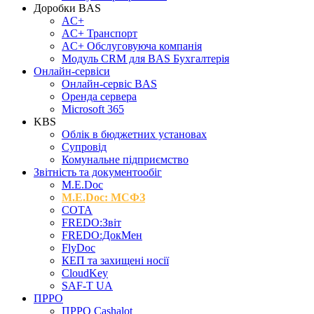
Доробки BAS
AC+
AC+ Транспорт
AC+ Обслуговуюча компанія
Модуль CRM для BAS Бухгалтерія
Онлайн-сервіси
Онлайн-сервіс BAS
Оренда сервера
Microsoft 365
KBS
Облік в бюджетних установах
Супровід
Комунальне підприємство
Звітність та документообіг
M.Е.Doc
M.E.Doc: МСФЗ
СОТА
FREDO:Звіт
FREDO:ДокМен
FlyDoc
КЕП та захищені носії
CloudKey
SAF-T UA
ПРРО
ПРРО Cashalot