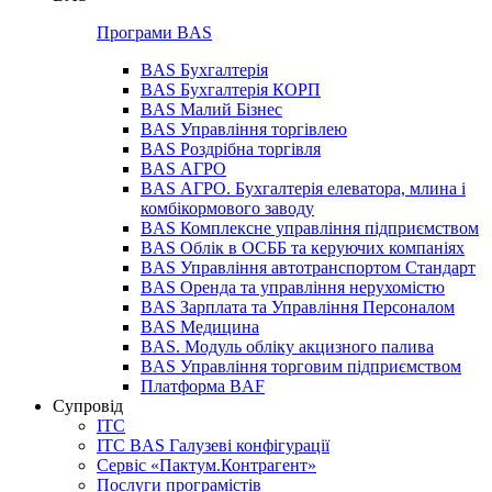
Програми BAS
BAS Бухгалтерія
BAS Бухгалтерія КОРП
BAS Малий Бізнес
BAS Управління торгівлею
BAS Роздрібна торгівля
BAS АГРО
BAS АГРО. Бухгалтерія елеватора, млина і
комбікормового заводу
BAS Комплексне управління підприємством
BAS Облік в ОСББ та керуючих компаніях
BAS Управління автотранспортом Стандарт
BAS Оренда та управління нерухомістю
BAS Зарплата та Управління Персоналом
BAS Медицина
BAS. Модуль обліку акцизного палива
BAS Управління торговим підприємством
Платформа BAF
Супровід
ІТС
ІТС BAS Галузеві конфігурації
Сервіс «Пактум.Контрагент»
Послуги програмістів