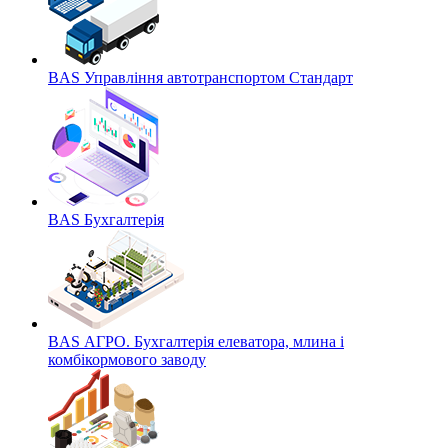
BAS Управління автотранспортом Стандарт
BAS Бухгалтерія
BAS АГРО. Бухгалтерія елеватора, млина і
комбікормового заводу