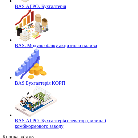
BAS АГРО. Бухгалтерія
BAS. Модуль обліку акцизного палива
BAS Бухгалтерія КОРП
BAS АГРО. Бухгалтерія елеватора, млина і
комбікормового заводу
Кнопка зв’язку