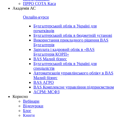
ПРРО СОТА Каса
Академія АС
Онлайн-курси
Бухгалтерський облік в Україні для
початківців
Бухгалтерський облік в бюджетній установі
Використання прикладного рішення BAS
Бухгалтерія
Зарплата і кадровий облік в «BAS
Бухгалтерія КОРП»
BAS Малий бізнес
Бухгалтерський облік в Україні для
спеціалістів
Автоматизація управлінського обліку в BAS
Малий бізнес
BAS АГРО
BAS Комплексне управління підприємством
ACPM: МСФЗ
Корисно
Вебінари
Відеоуроки
Блог
Книги