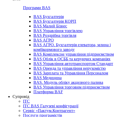
Програми BAS
BAS Бухгалтерія
BAS Бухгалтерія КОРП
BAS Малий Бізнес
BAS Управління торгівлею
BAS Роздрібна торгівля
BAS АГРО
BAS АГРО. Бухгалтерія елеватора, млина і
комбікормового заводу
BAS Комплексне управління підприємством
BAS Облік в ОСББ та керуючих компаніях
BAS Управління автотранспортом Стандарт
BAS Оренда та управління нерухомістю
BAS Зарплата та Управління Персоналом
BAS Медицина
BAS. Модуль обліку акцизного палива
BAS Управління торговим підприємством
Платформа BAF
Супровід
ІТС
ІТС BAS Галузеві конфігурації
Сервіс «Пактум.Контрагент»
Послуги програмістів