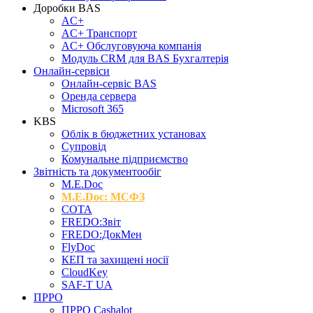
Доробки BAS
AC+
AC+ Транспорт
AC+ Обслуговуюча компанія
Модуль CRM для BAS Бухгалтерія
Онлайн-сервіси
Онлайн-сервіс BAS
Оренда сервера
Microsoft 365
KBS
Облік в бюджетних установах
Супровід
Комунальне підприємство
Звітність та документообіг
M.Е.Doc
M.E.Doc: МСФЗ
СОТА
FREDO:Звіт
FREDO:ДокМен
FlyDoc
КЕП та захищені носії
CloudKey
SAF-T UA
ПРРО
ПРРО Cashalot