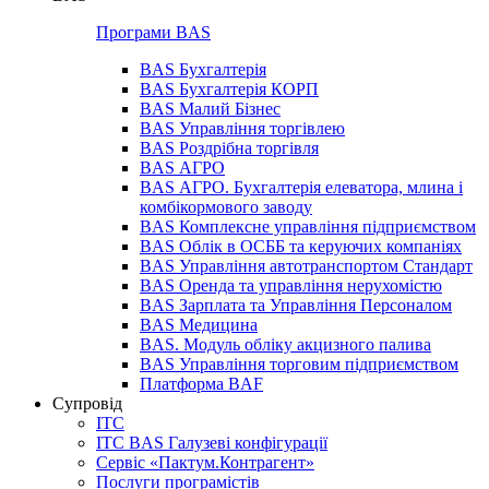
Програми BAS
BAS Бухгалтерія
BAS Бухгалтерія КОРП
BAS Малий Бізнес
BAS Управління торгівлею
BAS Роздрібна торгівля
BAS АГРО
BAS АГРО. Бухгалтерія елеватора, млина і
комбікормового заводу
BAS Комплексне управління підприємством
BAS Облік в ОСББ та керуючих компаніях
BAS Управління автотранспортом Стандарт
BAS Оренда та управління нерухомістю
BAS Зарплата та Управління Персоналом
BAS Медицина
BAS. Модуль обліку акцизного палива
BAS Управління торговим підприємством
Платформа BAF
Супровід
ІТС
ІТС BAS Галузеві конфігурації
Сервіс «Пактум.Контрагент»
Послуги програмістів