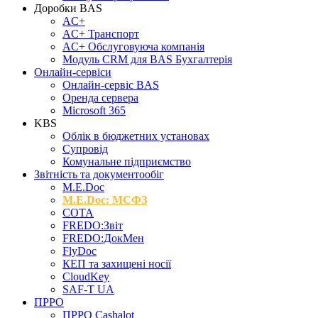
Доробки BAS
AC+
AC+ Транспорт
AC+ Обслуговуюча компанія
Модуль CRM для BAS Бухгалтерія
Онлайн-сервіси
Онлайн-сервіс BAS
Оренда сервера
Microsoft 365
KBS
Облік в бюджетних установах
Супровід
Комунальне підприємство
Звітність та документообіг
M.Е.Doc
M.E.Doc: МСФЗ
СОТА
FREDO:Звіт
FREDO:ДокМен
FlyDoc
КЕП та захищені носії
CloudKey
SAF-T UA
ПРРО
ПРРО Cashalot