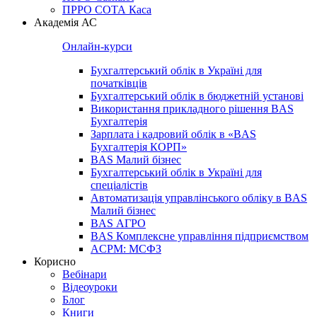
ПРРО СОТА Каса
Академія АС
Онлайн-курси
Бухгалтерський облік в Україні для
початківців
Бухгалтерський облік в бюджетній установі
Використання прикладного рішення BAS
Бухгалтерія
Зарплата і кадровий облік в «BAS
Бухгалтерія КОРП»
BAS Малий бізнес
Бухгалтерський облік в Україні для
спеціалістів
Автоматизація управлінського обліку в BAS
Малий бізнес
BAS АГРО
BAS Комплексне управління підприємством
ACPM: МСФЗ
Корисно
Вебінари
Відеоуроки
Блог
Книги