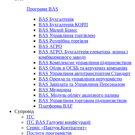
Програми BAS
BAS Бухгалтерія
BAS Бухгалтерія КОРП
BAS Малий Бізнес
BAS Управління торгівлею
BAS Роздрібна торгівля
BAS АГРО
BAS АГРО. Бухгалтерія елеватора, млина і
комбікормового заводу
BAS Комплексне управління підприємством
BAS Облік в ОСББ та керуючих компаніях
BAS Управління автотранспортом Стандарт
BAS Оренда та управління нерухомістю
BAS Зарплата та Управління Персоналом
BAS Медицина
BAS. Модуль обліку акцизного палива
BAS Управління торговим підприємством
Платформа BAF
Супровід
ІТС
ІТС BAS Галузеві конфігурації
Сервіс «Пактум.Контрагент»
Послуги програмістів