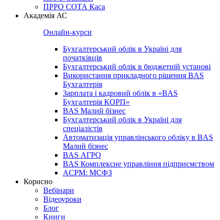
ПРРО СОТА Каса
Академія АС
Онлайн-курси
Бухгалтерський облік в Україні для
початківців
Бухгалтерський облік в бюджетній установі
Використання прикладного рішення BAS
Бухгалтерія
Зарплата і кадровий облік в «BAS
Бухгалтерія КОРП»
BAS Малий бізнес
Бухгалтерський облік в Україні для
спеціалістів
Автоматизація управлінського обліку в BAS
Малий бізнес
BAS АГРО
BAS Комплексне управління підприємством
ACPM: МСФЗ
Корисно
Вебінари
Відеоуроки
Блог
Книги