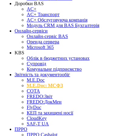
Доробки BAS
AC+
AC+ Транспорт
AC+ Обслуговуюча компанія
Модуль CRM для BAS Бухгалтерія
Онлайн-сервіси
Онлайн-сервіс BAS
Оренда сервера
Microsoft 365
KBS
Облік в бюджетних установах
Супровід
Комунальне підприємство
Звітність та документообіг
M.Е.Doc
M.E.Doc: МСФЗ
СОТА
FREDO:Звіт
FREDO:ДокМен
FlyDoc
КЕП та захищені носії
CloudKey
SAF-T UA
ПРРО
ПРРО Cashalot