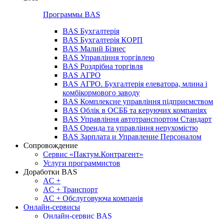
Программы BAS
BAS Бухгалтерія
BAS Бухгалтерія КОРП
BAS Малий Бізнес
BAS Управління торгівлею
BAS Роздрібна торгівля
BAS АГРО
BAS АГРО. Бухгалтерія елеватора, млина і
комбікормового заводу
BAS Комплексне управління підприємством
BAS Облік в ОСББ та керуючих компаніях
BAS Управління автотранспортом Стандарт
BAS Оренда та управління нерухомістю
BAS Зарплата и Управление Персоналом
Сопровождение
Сервис «Пактум.Контрагент»
Услуги программистов
Доработки BAS
AC +
AC + Транспорт
AC + Обслуговуюча компанія
Онлайн-сервисы
Онлайн-сервис BAS