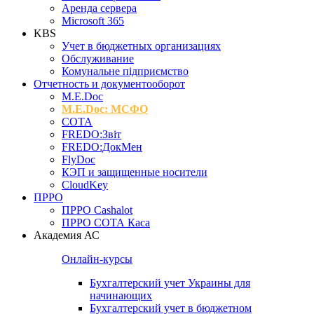
Аренда сервера
Microsoft 365
KBS
Учет в бюджетных организациях
Обслуживание
Комунальне підприємство
Отчетность и документооборот
M.Е.Doc
M.E.Doc: МСФО
СОТА
FREDO:Звіт
FREDO:ДокМен
FlyDoc
КЭП и защищенные носители
CloudKey
ПРРО
ПРРО Cashalot
ПРРО СОТА Каса
Академия АС
Онлайн-курсы
Бухгалтерский учет Украины для
начинающих
Бухгалтерский учет в бюджетном