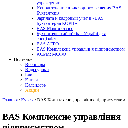
учреждении
Использование прикладного решения BAS
Бухгалтерія
Зарплата и кадровый учет в «BAS
Бухгалтерия КОРП»
BAS Малий бізнес
Бухгалтерський облік в Україні для
спеціалістів
BAS АГРО
BAS Комплексне управління підприємством
ACPM: МСФО
Полезное
Вебинары
Видеоуроки
Блог
Книги
Календарь
Акции
Главная
/
Курсы
/
BAS Комплексне управління підприємством
BAS Комплексне управління
підприємством