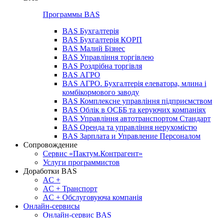
Программы BAS
BAS Бухгалтерія
BAS Бухгалтерія КОРП
BAS Малий Бізнес
BAS Управління торгівлею
BAS Роздрібна торгівля
BAS АГРО
BAS АГРО. Бухгалтерія елеватора, млина і
комбікормового заводу
BAS Комплексне управління підприємством
BAS Облік в ОСББ та керуючих компаніях
BAS Управління автотранспортом Стандарт
BAS Оренда та управління нерухомістю
BAS Зарплата и Управление Персоналом
Сопровождение
Сервис «Пактум.Контрагент»
Услуги программистов
Доработки BAS
AC +
AC + Транспорт
AC + Обслуговуюча компанія
Онлайн-сервисы
Онлайн-сервис BAS