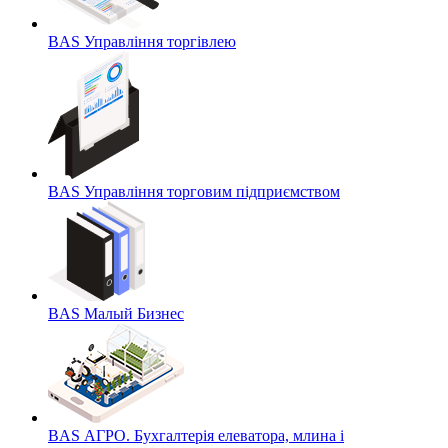
BAS Управління торгівлею
BAS Управління торговим підприємством
BAS Малый Бизнес
BAS АГРО. Бухгалтерія елеватора, млина і