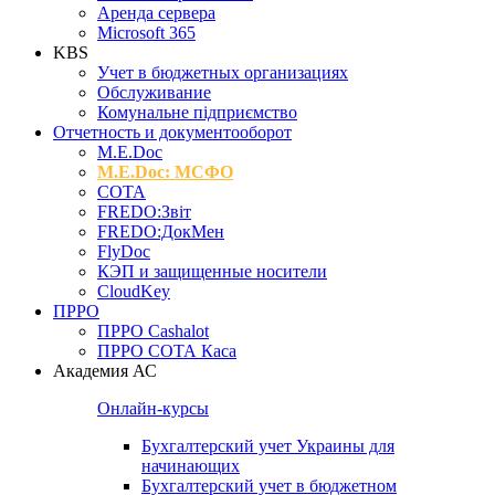
Аренда сервера
Microsoft 365
KBS
Учет в бюджетных организациях
Обслуживание
Комунальне підприємство
Отчетность и документооборот
M.Е.Doc
M.E.Doc: МСФО
СОТА
FREDO:Звіт
FREDO:ДокМен
FlyDoc
КЭП и защищенные носители
CloudKey
ПРРО
ПРРО Cashalot
ПРРО СОТА Каса
Академия АС
Онлайн-курсы
Бухгалтерский учет Украины для
начинающих
Бухгалтерский учет в бюджетном