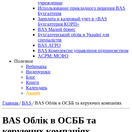
учреждении
Использование прикладного решения BAS
Бухгалтерія
Зарплата и кадровый учет в «BAS
Бухгалтерия КОРП»
BAS Малий бізнес
Бухгалтерський облік в Україні для
спеціалістів
BAS АГРО
BAS Комплексне управління підприємством
ACPM: МСФО
Полезное
Вебинары
Видеоуроки
Блог
Книги
Календарь
Акции
Главная
/
BAS
/
BAS Облік в ОСББ та керуючих компаніях
BAS Облік в ОСББ та
керуючих компаніях