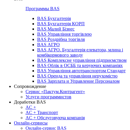
Программы BAS
BAS Бухгалтерія
BAS Бухгалтерія КОРП
BAS Малий Бізнес
BAS Управління торгівлею
BAS Роздрібна торгівля
BAS АГРО
BAS АГРО. Бухгалтерія елеватора, млина і
комбікормового заводу
BAS Комплексне управління підприємством
BAS Облік в ОСББ та керуючих компаніях
BAS Управління автотранспортом Стандарт
BAS Оренда та управління нерухомістю
BAS Зарплата и Управление Персоналом
Сопровождение
Сервис «Пактум.Контрагент»
Услуги программистов
Доработки BAS
AC +
AC + Транспорт
AC + Обслуговуюча компанія
Онлайн-сервисы
Онлайн-сервис BAS