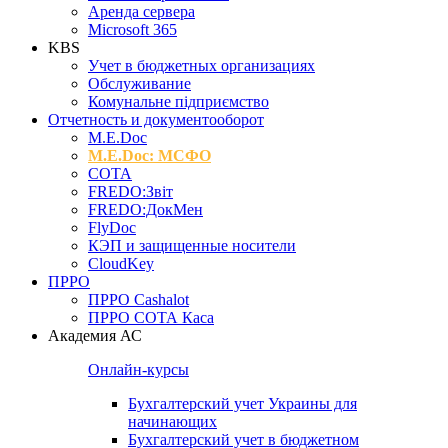
Аренда сервера
Microsoft 365
KBS
Учет в бюджетных организациях
Обслуживание
Комунальне підприємство
Отчетность и документооборот
M.Е.Doc
M.E.Doc: МСФО
СОТА
FREDO:Звіт
FREDO:ДокМен
FlyDoc
КЭП и защищенные носители
CloudKey
ПРРО
ПРРО Cashalot
ПРРО СОТА Каса
Академия АС
Онлайн-курсы
Бухгалтерский учет Украины для
начинающих
Бухгалтерский учет в бюджетном