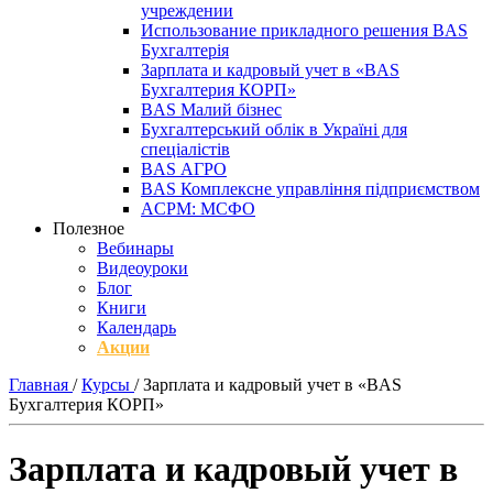
учреждении
Использование прикладного решения BAS
Бухгалтерія
Зарплата и кадровый учет в «BAS
Бухгалтерия КОРП»
BAS Малий бізнес
Бухгалтерський облік в Україні для
спеціалістів
BAS АГРО
BAS Комплексне управління підприємством
ACPM: МСФО
Полезное
Вебинары
Видеоуроки
Блог
Книги
Календарь
Акции
Главная
/
Курсы
/
Зарплата и кадровый учет в «BAS
Бухгалтерия КОРП»
Зарплата и кадровый учет в